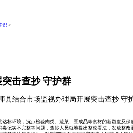
常识
>
突击查抄 守护群
师县结合市场监视办理局开展突击查抄 守
达标环境，沉点检验肉类、蔬菜、豆成品等食材的新颖度及保质
消毒记实不完整等问题，查抄人员就地提出整改看法，发放整改