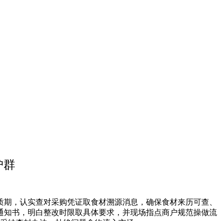
护群
期，认实查对采购凭证取食材溯源消息，确保食材来历可查、
通知书，明白整改时限取具体要求，并现场指点商户规范操做流