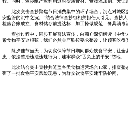
程。同时，查抄组严查利用过时变质食材、食物添加剂、无证
此次突击查抄聚焦节日消费集中的环节场合，沉点对城区焦点
安监管的沉中之沉。”结合法律查抄组相关担任人引见。查抄人
检验台账成立、食材储存前提达标、加工操做规范、餐具消毒
查抄过程中，同步开展普法宣传，向商户深切解读《中华人平
紧食物平安这根弦，我们必然会严酷按要求整改，让顾客吃得
除夕佳节当天，为切实保障节日期间群众饮食平安，让全县
患，依法整治违法违规行为，建牢群众“舌尖上的平安”防地。
此次结合突击查抄共笼盖各类食物运营场合12家，排查整改食
弭了一批食物平安风险现患，为群众饮食平安建牢防护网。