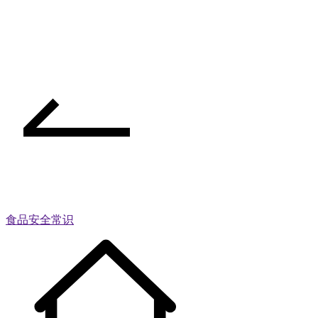
食品安全常识