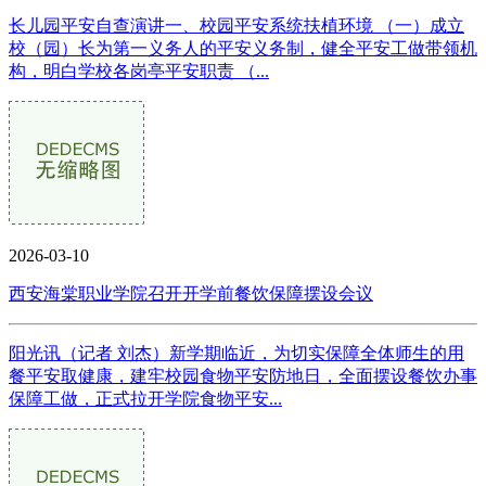
长儿园平安自查演讲一、校园平安系统扶植环境 （一）成立
校（园）长为第一义务人的平安义务制，健全平安工做带领机
构，明白学校各岗亭平安职责 （...
2026-03-10
西安海棠职业学院召开开学前餐饮保障摆设会议
阳光讯（记者 刘杰）新学期临近，为切实保障全体师生的用
餐平安取健康，建牢校园食物平安防地日，全面摆设餐饮办事
保障工做，正式拉开学院食物平安...