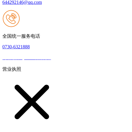
644292146@qq.com
全国统一服务电话
0730-6321888
网站建设：j9.com官方网站
|
网站地图
本网站支持IPV6
营业执照