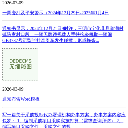
2026-03-09
一周变乱及平安警示（2024年12月29日-2025年1月4日
通知书显示，2024年12月21日9时许，三明市宁化县县道湖村
镇陈家村口段，一辆无牌违规载人手扶拖沓机取一辆闽
GB3787号沉型半挂牵引车发生碰撞，形成拖沓...
2026-03-09
通知布告Word模板
写一篇关于采购投标代办署理机构办事方案，办事方案内容应
包罗： 1。编制采购项目采购实施打算（需求查询拜访） 2。
编写项目采购文件，采购文件的规...