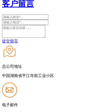
客户留言
提交留言
总公司地址
中国湖南省平江寺前工业小区
电子邮件