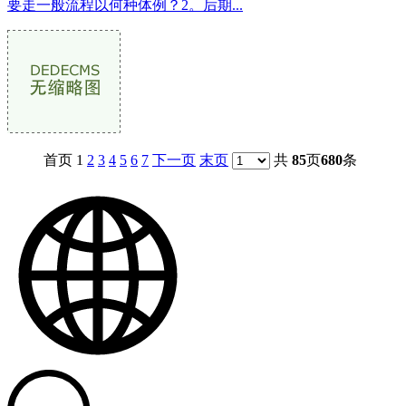
要走一般流程以何种体例？2。后期...
首页 1
2
3
4
5
6
7
下一页
末页
共
85
页
680
条