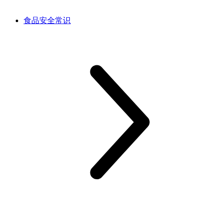
食品安全常识