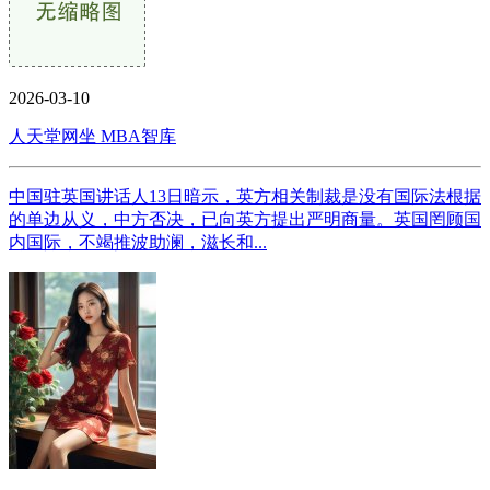
2026-03-10
人天堂网坐 MBA智库
中国驻英国讲话人13日暗示，英方相关制裁是没有国际法根据
的单边从义，中方否决，已向英方提出严明商量。英国罔顾国
内国际，不竭推波助澜，滋长和...