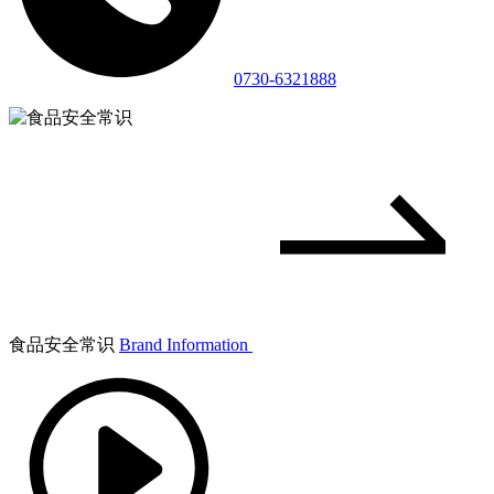
0730-6321888
食品安全常识
Brand Information