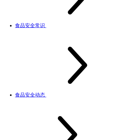
食品安全常识
食品安全动态