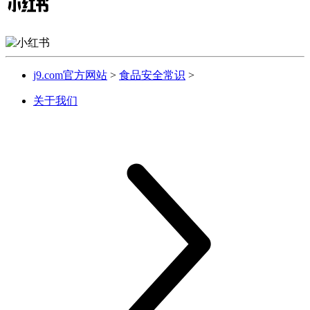
j9.com官方网站
>
食品安全常识
>
关于我们