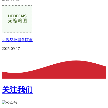
央视怒批国务院点
2025-09-17
关注我们