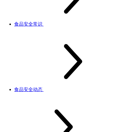
食品安全常识
食品安全动态