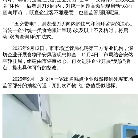
驻“体检”；后者则刀刃向内，对统一问题高频呈现启动“双向
查询拜访”，既查企业客不雅恶意，也查监管履职疏漏。
“五必带电”，则表现刀刃向内的怯气和闭环监管的决心。
当统一企业统一类食物累计呈现5次及以上不及格时，将启
动“双向查询拜访”法式。
2025年9月12日，市市场监管局礼聘第三方专业机构，深
切企业开展食物平安风险现患排查。11月4日，市局结合安然
平静县局，组建由市评审核心、再次进驻企业开展“复诊”指
点，提出具体可行的整改。
2025年9月，龙文区一家出名糕点企业俄然接到外埠市场
监管部分的抽检传递：某批次产物“红”数值疑似超标。