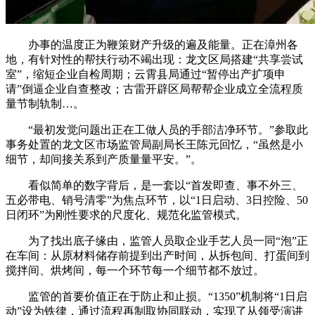
办事的温度正为鞭策财产升级的遍及能量。正在漳州各
地，有针对性的帮扶行动不竭出现：龙文区局搭建“共享尝试
室”，缩短企业自检周期；云霄县局通过“暂停出产扩项申
请”倒逼企业自查整改；古雷开辟区局帮帮企业成立全流程质
量节制轨制…。
“最初发觉问题出正在工做人员的手部洁净环节。”参取此
事务处置的龙文区市场监管局副局长王陈元回忆，“虽然是小
细节，却间接关系到产质量量平安。”。
看似简单的数字背后，是一套以“首发即查、事不外三、
五必带电、销号清零”为焦点环节，以“1日启动、3日控险、50
日闭环”为刚性要求的尺度化、规范化监管模式。
为了找出底子缘由，监管人员取企业手艺人员一同“泡”正
在车间：从原材料储存前提到出产时间，从拆包间、打蛋间到
搅拌间、烘烤间，每一个环节每一个细节都不放过。
监管的首要价值正在于防止和止损。“1350”机制将“1日启
动”设为铁律，通过流程再制取协同联动，实现了从领受演讲