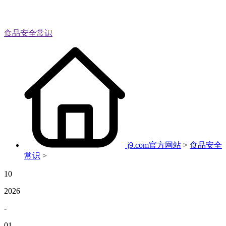
食品安全常识
j9.com官方网站
>
食品安全
常识
>
10
2026
-
01