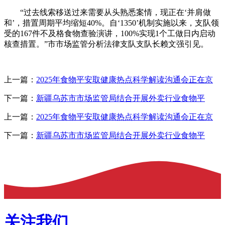
“过去线索移送过来需要从头熟悉案情，现正在‘并肩做
和’，措置周期平均缩短40%。自‘1350’机制实施以来，支队领
受的167件不及格食物查验演讲，100%实现1个工做日内启动
核查措置。”市市场监管分析法律支队支队长赖文强引见。
上一篇：
2025年食物平安取健康热点科学解读沟通会正在京
下一篇：
新疆乌苏市市场监管局结合开展外卖行业食物平
上一篇：
2025年食物平安取健康热点科学解读沟通会正在京
下一篇：
新疆乌苏市市场监管局结合开展外卖行业食物平
关注我们