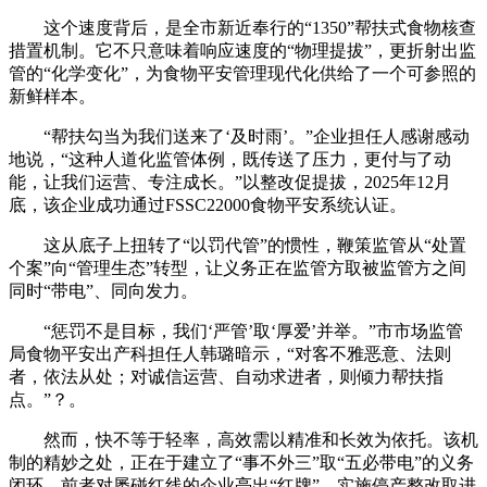
这个速度背后，是全市新近奉行的“1350”帮扶式食物核查
措置机制。它不只意味着响应速度的“物理提拔”，更折射出监
管的“化学变化”，为食物平安管理现代化供给了一个可参照的
新鲜样本。
“帮扶勾当为我们送来了‘及时雨’。”企业担任人感谢感动
地说，“这种人道化监管体例，既传送了压力，更付与了动
能，让我们运营、专注成长。”以整改促提拔，2025年12月
底，该企业成功通过FSSC22000食物平安系统认证。
这从底子上扭转了“以罚代管”的惯性，鞭策监管从“处置
个案”向“管理生态”转型，让义务正在监管方取被监管方之间
同时“带电”、同向发力。
“惩罚不是目标，我们‘严管’取‘厚爱’并举。”市市场监管
局食物平安出产科担任人韩璐暗示，“对客不雅恶意、法则
者，依法从处；对诚信运营、自动求进者，则倾力帮扶指
点。”？。
然而，快不等于轻率，高效需以精准和长效为依托。该机
制的精妙之处，正在于建立了“事不外三”取“五必带电”的义务
闭环。前者对屡碰红线的企业亮出“红牌”，实施停产整改取进