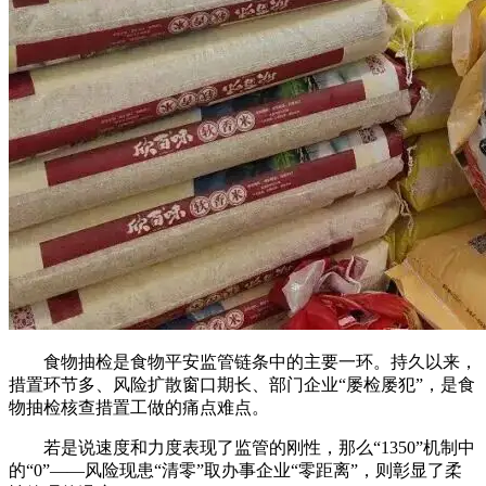
食物抽检是食物平安监管链条中的主要一环。持久以来，
措置环节多、风险扩散窗口期长、部门企业“屡检屡犯”，是食
物抽检核查措置工做的痛点难点。
若是说速度和力度表现了监管的刚性，那么“1350”机制中
的“0”——风险现患“清零”取办事企业“零距离”，则彰显了柔