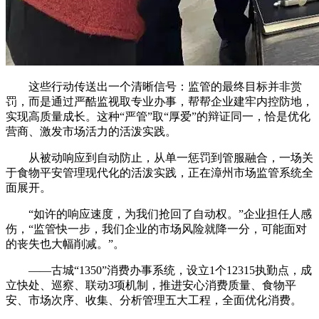
这些行动传送出一个清晰信号：监管的最终目标并非赏
罚，而是通过严酷监视取专业办事，帮帮企业建牢内控防地，
实现高质量成长。这种“严管”取“厚爱”的辩证同一，恰是优化
营商、激发市场活力的活泼实践。
从被动响应到自动防止，从单一惩罚到管服融合，一场关
于食物平安管理现代化的活泼实践，正在漳州市场监管系统全
面展开。
“如许的响应速度，为我们抢回了自动权。”企业担任人感
伤，“监管快一步，我们企业的市场风险就降一分，可能面对
的丧失也大幅削减。”。
——古城“1350”消费办事系统，设立1个12315执勤点，成
立快处、巡察、联动3项机制，推进安心消费质量、食物平
安、市场次序、收集、分析管理五大工程，全面优化消费。