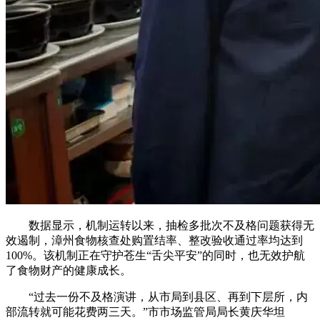
数据显示，机制运转以来，抽检多批次不及格问题获得无
效遏制，漳州食物核查处购置结率、整改验收通过率均达到
100%。该机制正在守护苍生“舌尖平安”的同时，也无效护航
了食物财产的健康成长。
“过去一份不及格演讲，从市局到县区、再到下层所，内
部流转就可能花费两三天。”市市场监管局局长黄庆华坦