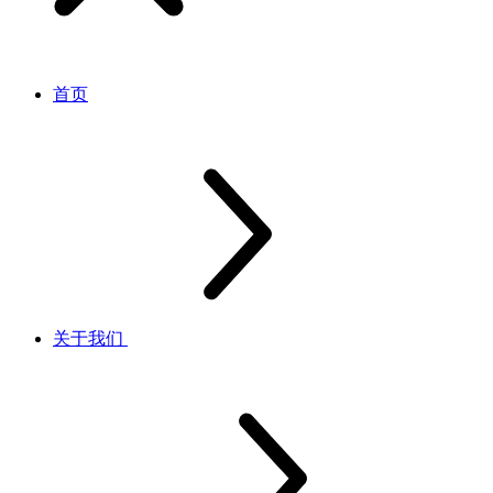
首页
关于我们