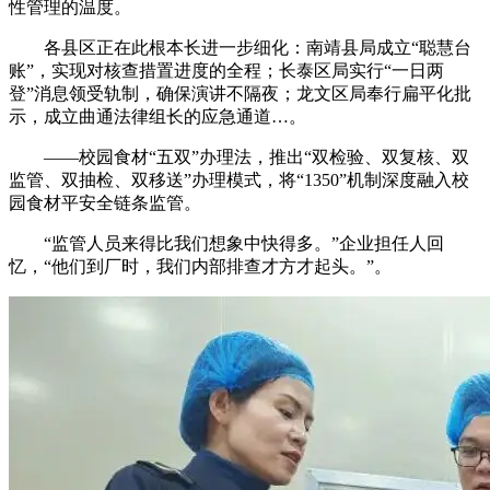
性管理的温度。
各县区正在此根本长进一步细化：南靖县局成立“聪慧台
账”，实现对核查措置进度的全程；长泰区局实行“一日两
登”消息领受轨制，确保演讲不隔夜；龙文区局奉行扁平化批
示，成立曲通法律组长的应急通道…。
——校园食材“五双”办理法，推出“双检验、双复核、双
监管、双抽检、双移送”办理模式，将“1350”机制深度融入校
园食材平安全链条监管。
“监管人员来得比我们想象中快得多。”企业担任人回
忆，“他们到厂时，我们内部排查才方才起头。”。