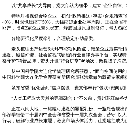
以“共享成长”为导向，党支部认为纽带，建立“企业自律、
特地对接保健食物企业，初创“政策推送+存案+合规筛查”全
40%，时限也压缩了50%，大幅缩短企业处事周期。正在全
财产，指点2家企业牵头灵芝、蜂胶国度尺度制修订，帮力6
各地要强化尺度牵引，合理确定补助品类。
牵头梳理出产运营6大环节42项风险点，鞭策企业落实“日管
逃溯、诚信许诺、社会监视”功能的行业自律办事平台，实现特
格守护”科普品牌，带头开设“特食讲堂”46场次，既提拔了
从中国科学院大连化学物理研究所获悉，“面向空间使用的锂
中国科学院大连化学物理研究所研究员张洪章做为载荷专家阐
紧扣省委“优化营商”焦点摆设，党支部奉行“包联+靶向赋能
“人类工程取大天然的完满融合！”不久前，贵州花江峡谷大
正在八闽大地，一罐罐可逃溯的婴配乳粉、一瓶瓶合规出产
部深学细悟二十届四中全会和省委十一届九次全会，苦守“以
行动，破解行业成长难题，激发市场从体活力，让党建红成为