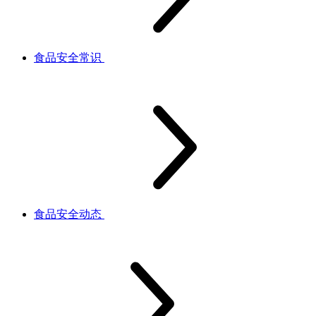
食品安全常识
食品安全动态