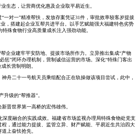
行业生态，让营商优化惠及企业取平易近生。
“一对一”精准帮扶，发放存案凭证31件，审批效率较客岁提拔
家企业，搭建起企业互帮共进平台。以手艺赋能强大福建特色劣势
为特殊食物行业高质量成长注入强劲动能。
帮帮企业建牢平安防地、提拔市场所作力。立异推出集成“产物
必惩”闭环办理机制，营制诚信运营的市场。深化“特殊门客出
业成长营制明朗。
。神舟二十一号航天员乘组配合正在轨操做该项目尝试，此中，
升级的“帮推器”。
染新晋世界第一高桥的宏伟雄伟。
深度融合的实践成效。福建省市场监视办理局特殊食物处党支
过程，通过能力提拔、监管立异、财产赋能、平易近生共治四大
赛道上奋怯抢先。