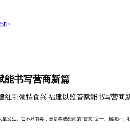
常识
>
赋能书写营商新篇
建红引领特食兴 福建以监管赋能书写营商
发生。它不只有毒，更是构成酸雨的“首恶”之一。据统计，我