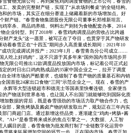
春雪食物无限公司，再到聚焦鸡肉调度食物的上市公司，春雪的
加工、发卖的完整财产链，实现了“从农场到餐桌”的全链结构。
饱和的市场，其实正在细分赛道上储藏着新的市场增加点。好
个财产链。”春雪食物集团股份无限公司董事长郑维新坦言。
鸡宰杀、商品鸡养殖、饲料出产则转为食物配套办事。2014
物企业转型。到了2018年，春雪鸡肉调度品的营收占比跨越
分财产龙头”这一愿景，被写正在了夺目，也贯穿于其产物研发
春雪正在“十四五”期间步入高质量成长期间：2021年10
”成功完成调试并投产；2023年1月，春雪青岛分公司成立……
国人吃上好鸡肉”，这不只源于其多年来“国外国内市场同步开
食物无限公司推出12款调度品投放国内市场，标记着公司正式起
指定的对日出口鸡肉熟成品的35家中国企业之一，拉开了调度
些来自全球市场的严酷要求，也锻制了春雪产物的质量基石和内销
定为全国首批24家出口食物“三同”示范企业之一。现在，春雪的产
悦、永辉等大型连锁超市和德克士等国表里快餐连锁、全家便当
旨的产物送到世界各地，也让国人不出国门就能够吃到国际化质
眼的增加数据的背后，既是春雪强劲的市场活力取产物合作力，也
事业部，聚焦烤肠及酱卤产物的研发取出产，规划正在三年内实
部门商超门店。通过新增这些品类，逐渐建立“鸡肉+烤肠+酱
。“AI+”是春雪将来成长的焦点引擎之一。大数据、人工智
惹人瞩目的是，春雪食物为批发商打制了“全链数字化运营中
是春雪将来拓展增加空间的环节一步。正在国内市场，春雪正加