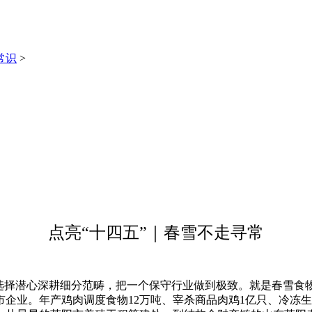
常识
>
点亮“十四五”｜春雪不走寻常
择潜心深耕细分范畴，把一个保守行业做到极致。就是春雪食
业。年产鸡肉调度食物12万吨、宰杀商品肉鸡1亿只、冷冻生鲜