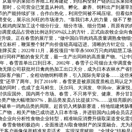
。从最早的莱阳市养殖工程筹建处，到结构全财产链的山东莱阳
点。那时，公司营业已笼盖从种鸡、孵化、豢养、饲料出产到屠宰
节的产能持续扩张，合作白热化，利润空间被不竭压缩。但看似
惯变化，展示出兴旺的市场潜力。“靠我们本人的力量，做不了整
，扎根鸡肉深加工这个细分行业、细分市场、细分范畴，而原有的肉
肉调度成品占营收比例达到50%以上的方针，正式由农牧企业向食
型升级。正在春雪的展厅里，“做中国白羽肉鸡高质量调熟食物细
立标杆，鞭策整个财产向价值链高端迈进。清晰的方针定位，驱动着
卖；2022年11月，募投项目“年宰杀5000万只肉鸡聪慧工场
施行同样严酷的食安尺度，最一生产出同样的高质量产物。“让中
3年，春雪首单出口到日本。2002年，春雪子公司烟台太华调度
食物无限公司获批对日禽肉热加工出口天分，成为日本农林水产省
次国际客户验厂，全程动物饲料喂养，引入国际先辈设备……这
同尺度”还早了两年。到了2016年，春雪更是被原国度质检总局认
域的同时，也成了盒马鲜生、沃尔玛、大润发、华润ole、家家
时供应国外、国内两个市场。春雪，不只将平安、健康、养分甘
块类产物大幅增加97%，新品类发卖占比提拔37%……这组亮
力冲破单一鸡肉品类的局限。起首切入烤肠新赛道，特地组建烤肠
工产物，相关产物已成功进入日本市场，并进驻国内山姆会员店及
物企业向分析性食物企业转型，精准响应消费升级取渠道变化需求
春雪食物积极趋向，全面推进AI取食物财产的深度融合。尤为
、基于客户画像保举精准发卖话术，实现深度赋能。“全球化”结构