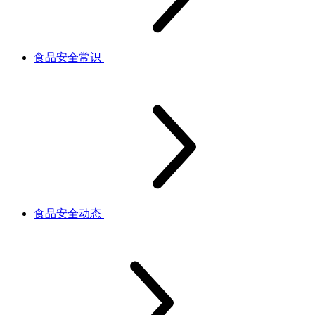
食品安全常识
食品安全动态