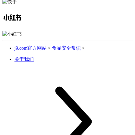
j9.com官方网站
>
食品安全常识
>
关于我们