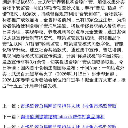
溯源率提拔65%，无力守护养老机构食物平安。加强收集外卖
食物平安监管，明白56项专项查抄尺度，奉行“普法+指点+许
诺”模式，线家次，持续督促规范利用“食安封签”。食物数字
标签推广成效显著，全省排名前列，已有19家企业注册、为消
费者供给便利食物平安消息渠道。将反华侈要求纳入餐饮单元
日常办理，实现学校、养老机构等沉点单元全笼盖，通过案例
取从题宣传营制节约空气。鞭策监管数智赋能。持续推品平
安“互联网+AI智能”聪慧监管，鞭策监管模式向数字化、智能
化转型升级。建立社会共治款式。通过集中宣传、普法培训、
电视问政等形式拓展宣传渠道。开展“你点我检”等勾当26期，
发放宣传材料3万余份，切实提拔食物平安认知取参取度。今
日导读：国内首个食物逃溯国标发布；千问App：一句话点外
卖；武汉百元黑草莓火了（2026年1月15日）起步即超越，
2026山东春季临沂糖酒会展位招商过半！掘金北方大市场，抢
占“十五五”开局年计谋先机。
上一篇：
市场监管总局网监司担任人就《收集市场监管取
下一篇：
舆情监测提前结构Infoseek帮你打赢品牌和
上一篇：
市场监管总局网监司担任人就《收集市场监管取