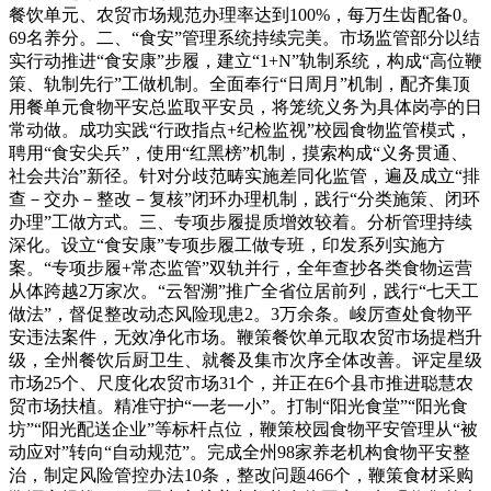
餐饮单元、农贸市场规范办理率达到100%，每万生齿配备0。
69名养分。二、“食安”管理系统持续完美。市场监管部分以结
实行动推进“食安康”步履，建立“1+N”轨制系统，构成“高位鞭
策、轨制先行”工做机制。全面奉行“日周月”机制，配齐集顶
用餐单元食物平安总监取平安员，将笼统义务为具体岗亭的日
常动做。成功实践“行政指点+纪检监视”校园食物监管模式，
聘用“食安尖兵”，使用“红黑榜”机制，摸索构成“义务贯通、
社会共治”新径。针对分歧范畴实施差同化监管，遍及成立“排
查－交办－整改－复核”闭环办理机制，践行“分类施策、闭环
办理”工做方式。三、专项步履提质增效较着。分析管理持续
深化。设立“食安康”专项步履工做专班，印发系列实施方
案。“专项步履+常态监管”双轨并行，全年查抄各类食物运营
从体跨越2万家次。“云智溯”推广全省位居前列，践行“七天工
做法”，督促整改动态风险现患2。3万余条。峻厉查处食物平
安违法案件，无效净化市场。鞭策餐饮单元取农贸市场提档升
级，全州餐饮后厨卫生、就餐及集市次序全体改善。评定星级
市场25个、尺度化农贸市场31个，并正在6个县市推进聪慧农
贸市场扶植。精准守护“一老一小”。打制“阳光食堂”“阳光食
坊”“阳光配送企业”等标杆点位，鞭策校园食物平安管理从“被
动应对”转向“自动规范”。完成全州98家养老机构食物平安整
治，制定风险管控办法10条，整改问题466个，鞭策食材采购