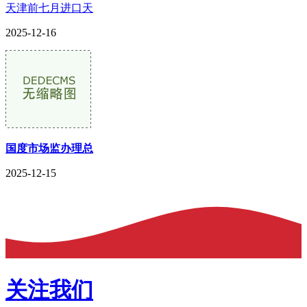
天津前七月进口天
2025-12-16
国度市场监办理总
2025-12-15
关注我们