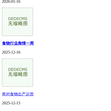
2026-01-16
食物行业舆情一周
2025-12-16
将对食物出产运营
2025-12-15