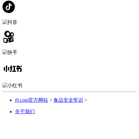
j9.com官方网站
>
食品安全常识
>
关于我们