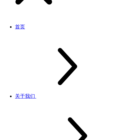
首页
关于我们