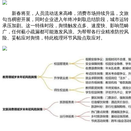
新春将至，人员流动送来高峰，消费市场持续升温，文旅
勾当稠密开展，同时企业进入年终冲刺取总结阶段，城市运转
承压加剧。这一特殊时段，舆情触发点多、速度快、影响范畴
广，任何藐小疏漏都可能激发风浪。为帮帮各行业精准防控风
险、妥帖应对舆情，特此梳理环节风险点取应对。