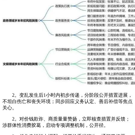
2。变乱发生后1小时内初步传递，分阶段公开措置进展，
不坦白伤亡和丧失环境；同步回应义务认定、善后补偿等焦点
关心。
2。对价钱欺诈、商质量量赞扬，立即核查措置并反馈；
涉群体性消费胶葛，启动专项调整机制，公开径。