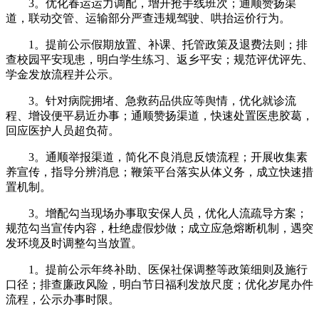
3。优化春运运力调配，增开抢手线班次；通顺赞扬渠
道，联动交管、运输部分严查违规驾驶、哄抬运价行为。
1。提前公示假期放置、补课、托管政策及退费法则；排
查校园平安现患，明白学生练习、返乡平安；规范评优评先、
学金发放流程并公示。
3。针对病院拥堵、急救药品供应等舆情，优化就诊流
程、增设便平易近办事；通顺赞扬渠道，快速处置医患胶葛，
回应医护人员超负荷。
3。通顺举报渠道，简化不良消息反馈流程；开展收集素
养宣传，指导分辨消息；鞭策平台落实从体义务，成立快速措
置机制。
3。增配勾当现场办事取安保人员，优化人流疏导方案；
规范勾当宣传内容，杜绝虚假炒做；成立应急熔断机制，遇突
发环境及时调整勾当放置。
1。提前公示年终补助、医保社保调整等政策细则及施行
口径；排查廉政风险，明白节日福利发放尺度；优化岁尾办件
流程，公示办事时限。