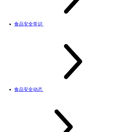
食品安全常识
食品安全动态