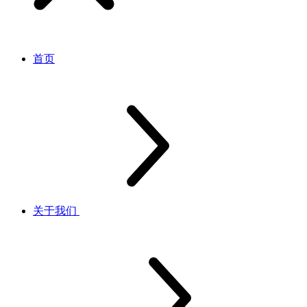
首页
关于我们