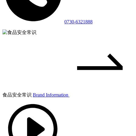
0730-6321888
食品安全常识
Brand Information