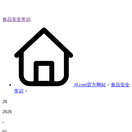
食品安全常识
j9.com官方网站
>
食品安全
常识
>
28
2026
-
01