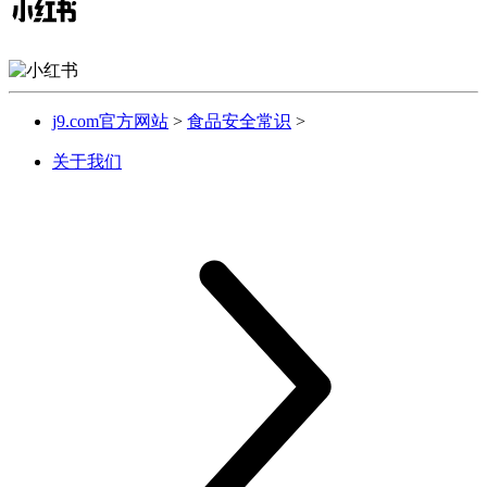
j9.com官方网站
>
食品安全常识
>
关于我们