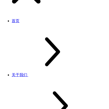
首页
关于我们