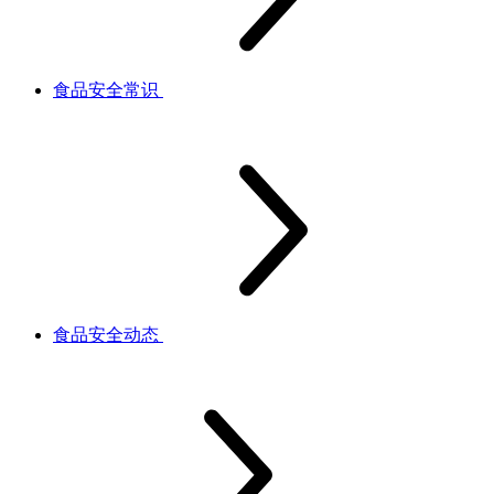
食品安全常识
食品安全动态