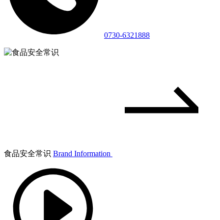
0730-6321888
食品安全常识
Brand Information