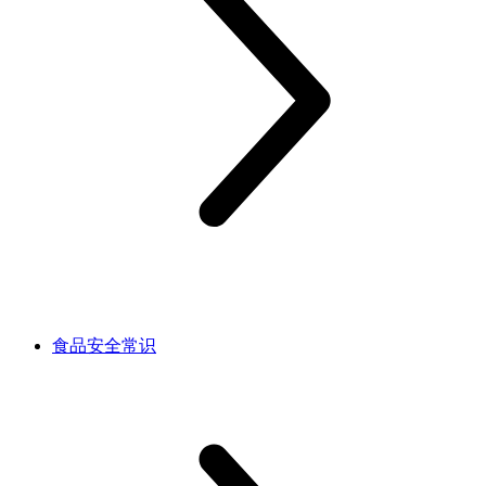
食品安全常识