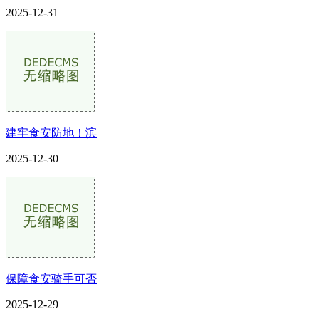
2025-12-31
建牢食安防地！滨
2025-12-30
保障食安骑手可否
2025-12-29