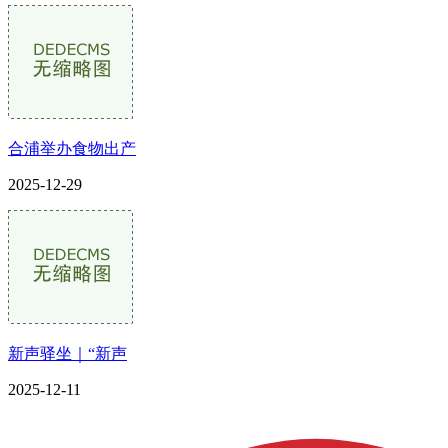
合浦举办食物出产
2025-12-29
新声驿坐｜“新声
2025-12-11