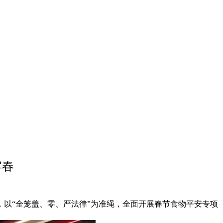
牢春
以“全笼盖、零、严法律”为准绳，全面开展春节食物平安专项