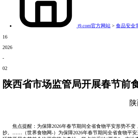
j9.com官方网站
>
食品安全
16
2026
-
02
陕西省市场监管局开展春节前
陕
焦点提醒：为保障2026年春节期间全省食物平安形势不变
抄。……（世界食物网-）为保障2026年春节期间全省食物