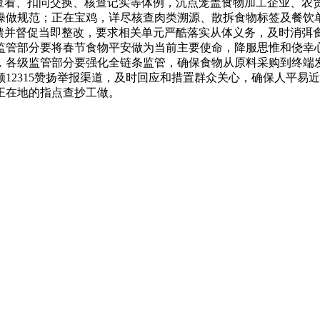
地查看、扣问交换、核查记实等体例，沉点笼盖食物加工企业、农
操做规范；正在宝鸡，详尽核查肉类溯源、散拆食物标签及餐饮
反馈并督促当即整改，要求相关单元严酷落实从体义务，及时消弭
监管部分要将春节食物平安做为当前主要使命，降服思惟和侥幸
，各级监管部分要强化全链条监管，确保食物从原料采购到终端
12315赞扬举报渠道，及时回应和措置群众关心，确保人平易
正在地的指点查抄工做。