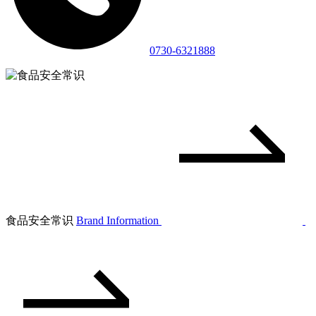
0730-6321888
食品安全常识
Brand Information