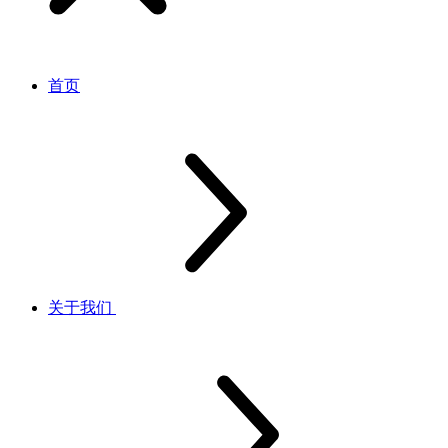
首页
关于我们