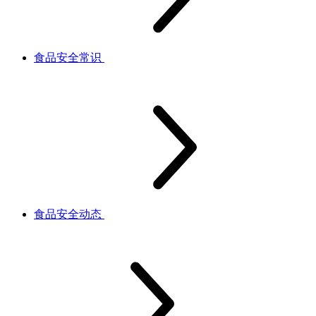
食品安全常识
食品安全动态