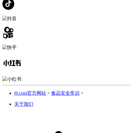
j9.com官方网站
>
食品安全常识
>
关于我们