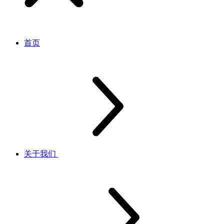
首页
关于我们