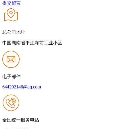
提交留言
总公司地址
中国湖南省平江寺前工业小区
电子邮件
644292146@qq.com
全国统一服务电话