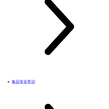
食品安全常识