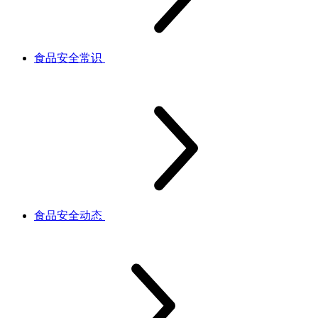
食品安全常识
食品安全动态