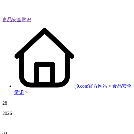
食品安全常识
j9.com官方网站
>
食品安全
常识
>
28
2026
-
02