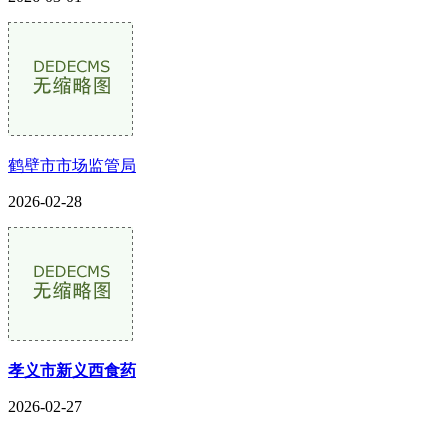
鹤壁市市场监管局
2026-02-28
孝义市新义西食药
2026-02-27