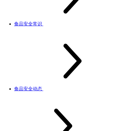
食品安全常识
食品安全动态