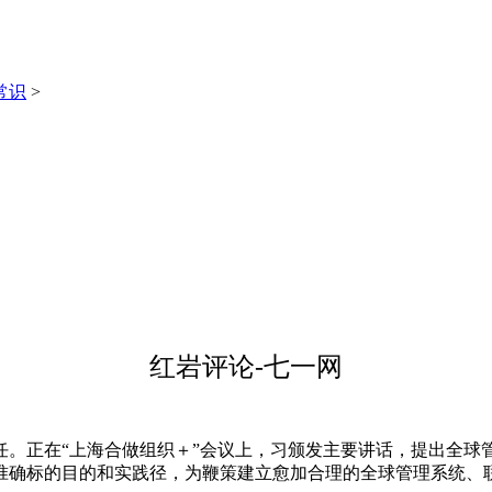
常识
>
红岩评论-七一网
正在“上海合做组织＋”会议上，习颁发主要讲话，提出全球
准确标的目的和实践径，为鞭策建立愈加合理的全球管理系统、