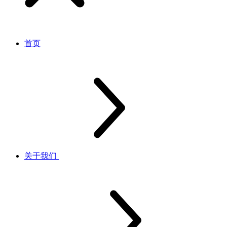
首页
关于我们