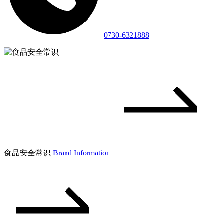
0730-6321888
食品安全常识
Brand Information