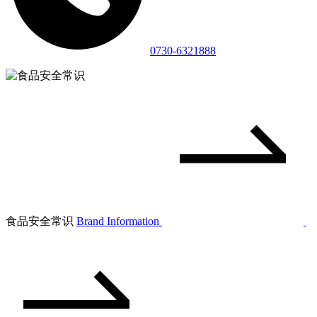
0730-6321888
食品安全常识
Brand Information