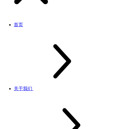
首页
关于我们