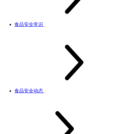
食品安全常识
食品安全动态