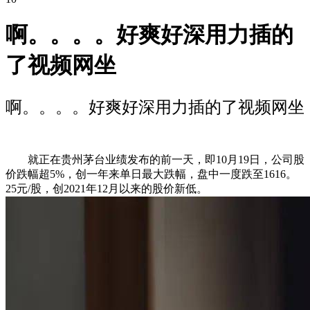
啊。。。。好爽好深用力插的
了视频网坐
啊。。。。好爽好深用力插的了视频网坐
就正在贵州茅台业绩发布的前一天，即10月19日，公司股
价跌幅超5%，创一年来单日最大跌幅，盘中一度跌至1616。
25元/股，创2021年12月以来的股价新低。