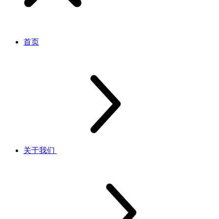
首页
关于我们