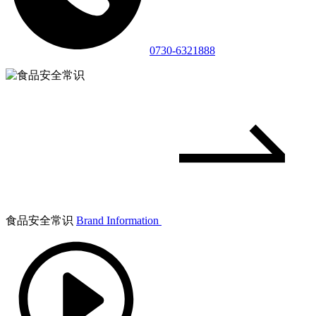
0730-6321888
食品安全常识
Brand Information