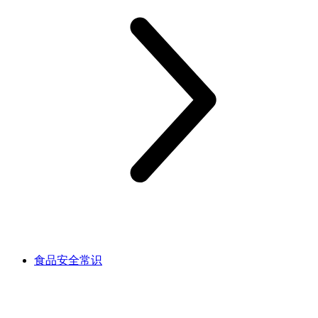
食品安全常识