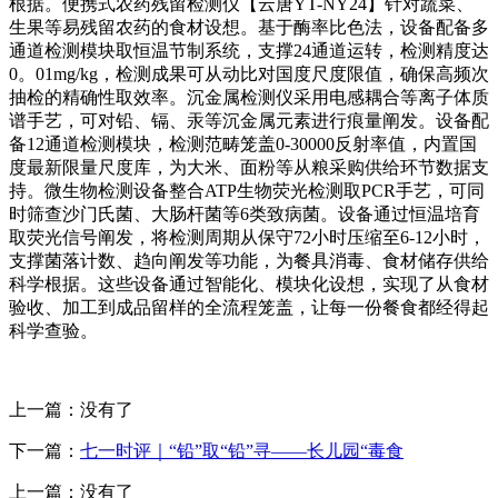
根据。便携式农药残留检测仪【云唐YT-NY24】针对蔬菜、
生果等易残留农药的食材设想。基于酶率比色法，设备配备多
通道检测模块取恒温节制系统，支撑24通道运转，检测精度达
0。01mg/kg，检测成果可从动比对国度尺度限值，确保高频次
抽检的精确性取效率。沉金属检测仪采用电感耦合等离子体质
谱手艺，可对铅、镉、汞等沉金属元素进行痕量阐发。设备配
备12通道检测模块，检测范畴笼盖0-30000反射率值，内置国
度最新限量尺度库，为大米、面粉等从粮采购供给环节数据支
持。微生物检测设备整合ATP生物荧光检测取PCR手艺，可同
时筛查沙门氏菌、大肠杆菌等6类致病菌。设备通过恒温培育
取荧光信号阐发，将检测周期从保守72小时压缩至6-12小时，
支撑菌落计数、趋向阐发等功能，为餐具消毒、食材储存供给
科学根据。这些设备通过智能化、模块化设想，实现了从食材
验收、加工到成品留样的全流程笼盖，让每一份餐食都经得起
科学查验。
上一篇：没有了
下一篇：
七一时评｜“铅”取“铅”寻——长儿园“毒食
上一篇：没有了