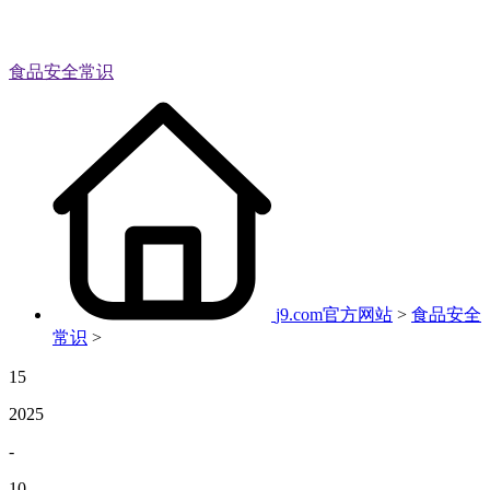
食品安全常识
j9.com官方网站
>
食品安全
常识
>
15
2025
-
10