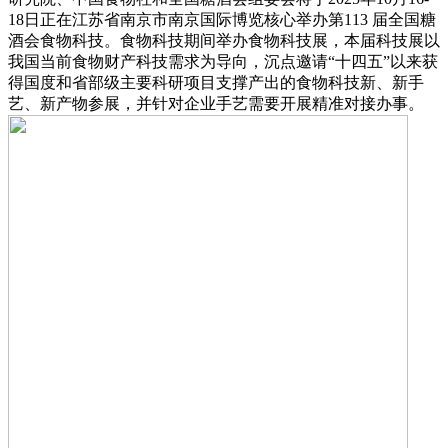
18日正在江苏省南京市南京国际博览核心举办第113 届全国糖
酒会食物科技。食物科技期间举办食物科技展，本届科技展以
我国当前食物财产科技需求为导向，沉点邀请“十四五”以来获
得国度和省部级主要科研项目支撑产出的食物科技新、新手
艺、新产物参展，并针对企业手艺需要开展精准对接办事。