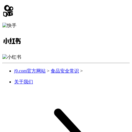
j9.com官方网站
>
食品安全常识
>
关于我们