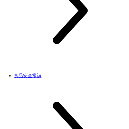
食品安全常识