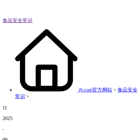
食品安全常识
j9.com官方网站
>
食品安全
常识
>
11
2025
-
09