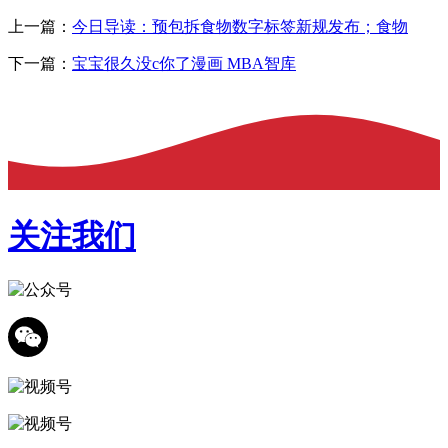
上一篇：
今日导读：预包拆食物数字标签新规发布；食物
下一篇：
宝宝很久没c你了漫画 MBA智库
关注我们