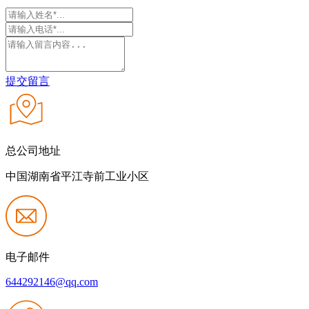
提交留言
总公司地址
中国湖南省平江寺前工业小区
电子邮件
644292146@qq.com