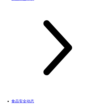
食品安全动态