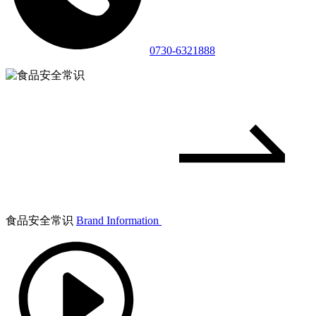
0730-6321888
食品安全常识
Brand Information