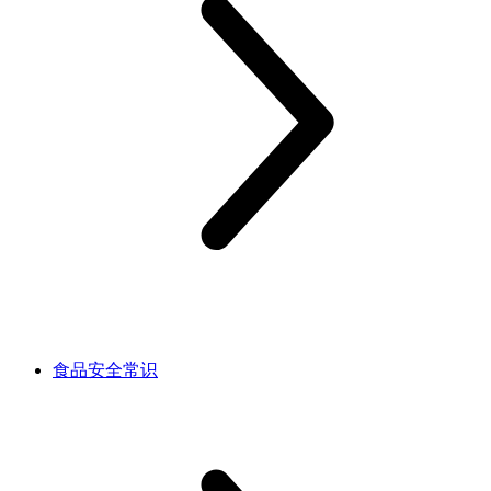
食品安全常识