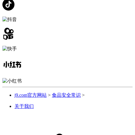
j9.com官方网站
>
食品安全常识
>
关于我们