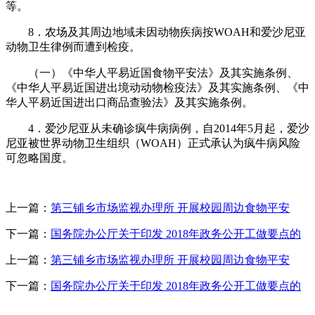
等。
8．农场及其周边地域未因动物疾病按WOAH和爱沙尼亚
动物卫生律例而遭到检疫。
（一）《中华人平易近国食物平安法》及其实施条例、
《中华人平易近国进出境动动物检疫法》及其实施条例、《中
华人平易近国进出口商品查验法》及其实施条例。
4．爱沙尼亚从未确诊疯牛病病例，自2014年5月起，爱沙
尼亚被世界动物卫生组织（WOAH）正式承认为疯牛病风险
可忽略国度。
上一篇：
第三铺乡市场监视办理所 开展校园周边食物平安
下一篇：
国务院办公厅关于印发 2018年政务公开工做要点的
上一篇：
第三铺乡市场监视办理所 开展校园周边食物平安
下一篇：
国务院办公厅关于印发 2018年政务公开工做要点的