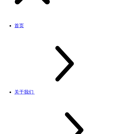
首页
关于我们