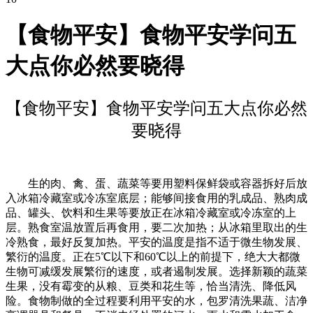
【食物平安】食物平安学问五
大点你必然要晓得
【食物平安】食物平安学问五大点你必然
要晓得
生的肉、禽、蛋、蔬菜等要用塑料保鲜袋或容器拆好后放
入冰箱冷藏室或冷冻室底层；能够间接食用的乳成品、熟肉成
品、罐头、饮料和生果等要放正在冰箱冷藏室或冷冻室的上
层。熟食室温放置后再食用，要二次加热；从冰箱里取出的生
冷熟食，最好反复加热。平安的温度是指不适于微生物发展、
繁衍的温度。正在5℃以下和60℃以上的前提下，绝大大都微
生物可减缓发展繁衍的速度，或者遏制发展。选择新颖的蔬菜
生果，没有霉变的从粮、豆类和花生等，恰当清洗、降低风
险。食物制做的全过程要利用平安的水，包罗清洗果蔬、洁净