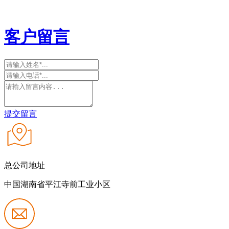
客户留言
提交留言
总公司地址
中国湖南省平江寺前工业小区