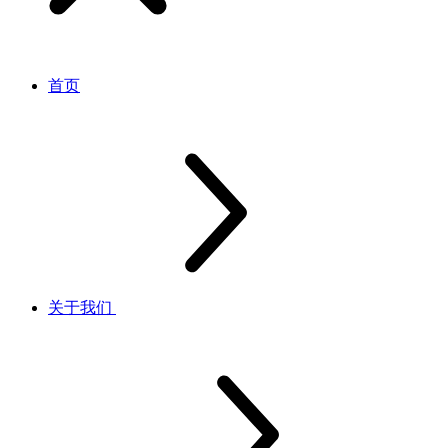
首页
关于我们