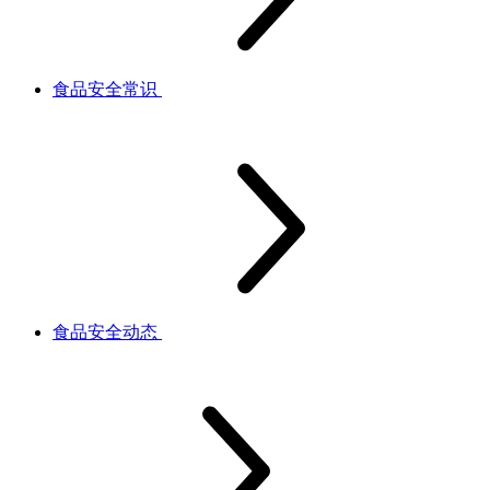
食品安全常识
食品安全动态