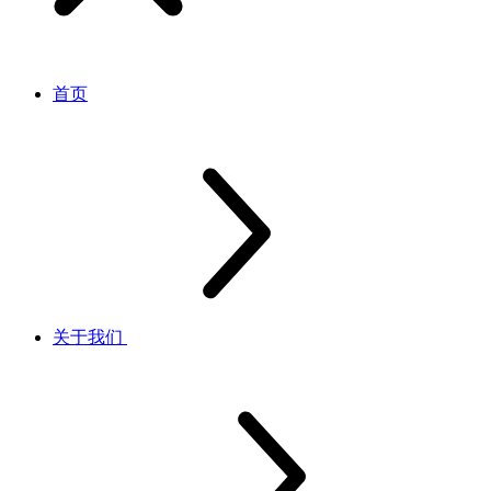
首页
关于我们