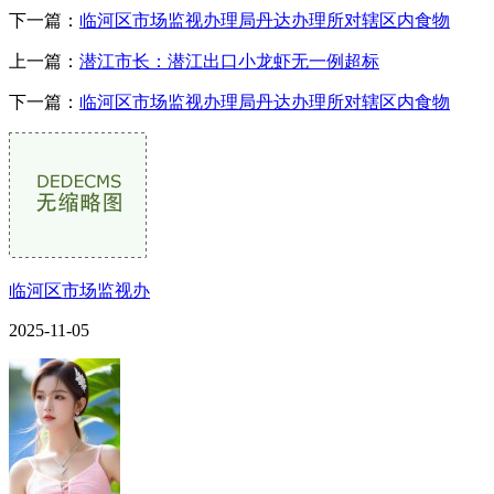
下一篇：
临河区市场监视办理局丹达办理所对辖区内食物
上一篇：
潜江市长：潜江出口小龙虾无一例超标
下一篇：
临河区市场监视办理局丹达办理所对辖区内食物
临河区市场监视办
2025-11-05