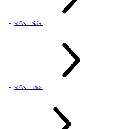
食品安全常识
食品安全动态