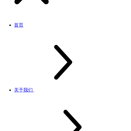
首页
关于我们