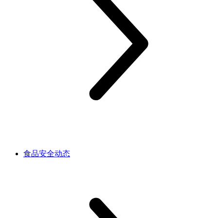
食品安全动态