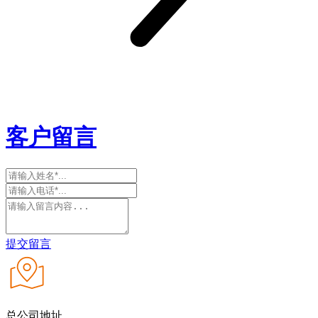
客户留言
提交留言
总公司地址