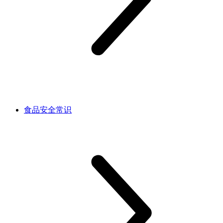
食品安全常识