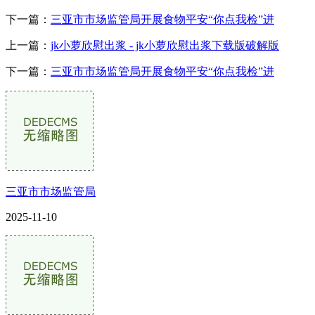
下一篇：
三亚市市场监管局开展食物平安“你点我检”进
上一篇：
jk小萝欣慰出浆 - jk小萝欣慰出浆下载版破解版
下一篇：
三亚市市场监管局开展食物平安“你点我检”进
三亚市市场监管局
2025-11-10