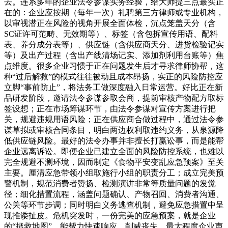
去。连系多年的企业法令参谋实务经验，给大师提三点最实正
在的：企业应按期（每年一次）礼聘第三方律师或专业机构，
以审视潜正在风险的视角开展全面体检，沉点笼盖天分（含
SC证许可范畴、无效期等）、标签（含包拆宣传用语、配料
表、养分成分表等）、供应链（含供应商天分、进货检验记实
等）及出产过程（含出产线清场记实、添加剂利用台账等）焦
点维度。很多企业习惯于正在问题发生后才寻求律师协帮，这
种“过后解救”的模式往往被动且成本昂扬，实正的风险防控应
立脚“事前防止”，将法务工做深度融入日常运营。好比正在新
品研发阶段，邀请法令参谋参取会商，提前审核产物配方取标
签设想；正在市场筹谋环节，由法令参谋对宣传方案进行把
关，规避违规用语风险；正在供应商合做过程中，通过法令参
谋草拟或审核合同条目，明白两边权利取违约义务，从泉源降
低供应链风险。最好的法令办事并非擅长打赢讼事，而是能帮
企业远离诉讼。即便企业已建立全面的风险防控系统，也难以
完全规避不测环境，因而制定《食物平安变乱应急预案》至关
主要。厘清应急带领小组取施行小组的职责分工；成立完美预
警机制，规范消费者赞扬、检测演讲非常等质量问题的发觉
径；细化措置流程，涵盖问题确认、产物召回、消费者沟通、
公关等环节步调；同时明白义务逃查机制，避免应急措置中呈
现推诿扯皮。危机突发时，一份完美的应急预案，就是企业
的“拯救地图”，能帮力快速响应、削减丧失，最大程度企业声