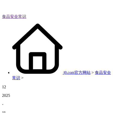
食品安全常识
j9.com官方网站
>
食品安全
常识
>
12
2025
-
11