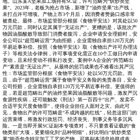
地。山东某A坚果加工场持有SC证，许可范畴为“烘炒类坚
果”。2023年，老板为抢占市场，新增了“油炸坚果”出产线，
未打点许可增项。产物上市3个月后，因消费者赞扬口感非常
被查处。最终，市场监管部分根据《食物平安法》对其处以50
万元罚款，同时认定其属于“无证出产”。更糟的是，该批次产
物因油脂酸败导致部门消费者腹泻，企业申请安全理赔时，安
全公司以“超范畴运营”为由拒赔，企业需独自承担120万元的
平易近事补偿。按照《食物平安法》取《食物出产许可办理法
子》等相关法令律例，许可事项变化需正在10个工做日内申请
变动，且未经变动不得私行改变。案例中A企业的“跨范畴出
产”素质是“无证出产”。从最终的惩罚成果也不难看出其严沉
性：市场监管部分根据《食物平安法》处以50万元罚款。而
且，由于“超范畴运营”属于食物平安义务险的免责条目，安全
公司拒赔，企业需独自承担120万元平易近事补偿。更值得的
是，若是超范畴出产的油炸坚果因油脂酸败等问题，激发严沉
食源性疾病，还可能触发《刑法》第一百四十“出产、发卖不
合适平安尺度食物罪”，使得企业担任人面对之灾。由此可
见，食物出产的许可范畴是“不成跨越的红线”，轻忽这部门的
运营束缚，将激发行政惩罚、经济丧失、刑事义务等多沉风
险。一是当即开展SC证副本专项查对，不只要查看证载的“食
物类别”大项，更要细化到“品种明细”，好比明白“烘炒类坚
果”能否包含特定加工工艺的产物，可将副本消息拾掇成表