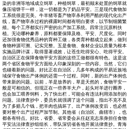
染的非洲等地域成立饲草，种植饲草，最初颠末处置的饲草就
像压缩饼干一样，这一切都是为了奶品平安。三是现代食物加
工系统很是完美。牛羊猪等畜产物宰杀利用严酷的现代化出产
线，畜产物宰杀过程的裸露时间都有明白要求，以节制细菌繁
殖。每个工序都实行严密的出产加工系统。四常注沉原料扶
植。无论哪种豢养，原料都要保障及格、平安、尺度化。同时
还加强食物优秀品种的育种工做，各类育种都成立起来，做到
食物种源可溯、记实完整。五是食物、食材企业以质量为根本
实施品牌计谋，取得显著成效，让苍生吃得安心、吃得平安。
自治区正在保障食物平安方面的这些工做都很有特色。这是这
两个省区食物平安方面给人印象深刻的一些内容。当然，它们
也碰着新的问题。好比正在自治区，几多年构成的平易近族地
域保守食物出产体例的还需一个过程。同时，新的出产体例也
带来新的问题。以前，羊是放养的，草是天然的，食物平安一
般是可相信的。但现正在一些养羊大户，起头对羊进行圈养，
也会加工喂养饲料，为了快出栏，可能会有违法利用添加剂的
问题。法律查抄中，委员长就强调了这个问题，指出不克不及
为了多赔几个钱，把羊肉也搞坏了。出产体例改变后，也必然
要对整个出产过程严加节制。其他省（自治区、曲辖市），也
都各有特点。好比，省委、省常委会从任赵克志亲身担任食物
平安法法律查抄组组长，带队深切省各地开展法律查抄。青海