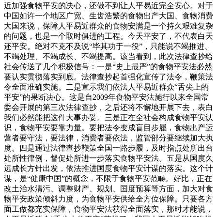
近加强食物平安的决心，还做不到让人平易近完全安心。对于
中国如许一个地区广宽、生齿浩繁的食物出产大国、食物消费
大国来说，保障人平易近群众的食物安满是一个持久艰难复杂
的问题，也是一个取时俱进的工程。今天平安了，不代表白天
还平安。绝对不克不及说“毕其功于一役”，只能说不竭推进、
不竭处理、不竭成长、不竭提高。该当看到，此次法律查抄给
社会传送了几个积极信号：一是“史上最严”的食物平安法必然
要认实贯彻落实到底。法律查抄起首强化宣传了法令，鞭策法
令全面准确实施。二是宣示我们依法人平易近群众“舌尖上的
平安”的果断决心。这是自2009年食物平安法施行以来全国常
委会开展的第三次法律查抄，之后还将不懈地开展下去，表白
我们必然能把这件大事办妥。三是正在全社会构成食物平安认
识，食物平安要靠力量。要把法令变成盲目步履，食物出产运
营者要守法，要法律，消费者要依法，监管部分要继续加大执
度。四是通过法律查抄鞭策全国一路步履，及时指点处所出台
处所性律例，督促处所进一步落实食物平安法。五是从国度久
远成长方针出发，依法推进国度食物平安计谋的落实。这个计
谋，是“健康中国”的概念，不限于食物平安范畴。好比，正在
改土治水清污、调整财产、规划、国度预算等方面，加大对食
物平安政策倾斜力度，为食物平安供给全方位保障。只要各方
面工做都充实保障，食物平安法获得全面落实，那时才能说，