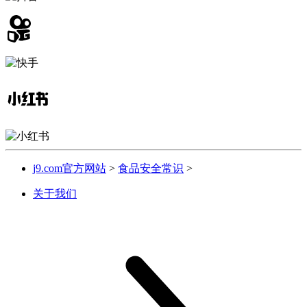
j9.com官方网站
>
食品安全常识
>
关于我们