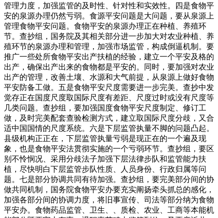
管理力度，加强监管的及时性、针对性和实效性。四是食物平
安的泉源办理仍然亏弱。食源平安问题是大问题，要从泉源上
管理食物平安问题。食物平安的泉源办理正在种植、养殖环
节。查抄组，国务院及其相关部分进一步加大对农业种植、养
殖环节的泉源办理和管理，加强市场监管，构成倒逼机制。要
推广一些处所食物平安出产扶植的经验，建立一个平安及格的
出产，确保出产出来的食物都是平安的。同时，要加强对农业
出产的管理，改善土壤、水源和大气前提，从泉源上做好食物
平安防备工做。五是食物平安尺度需要进一步完美。查抄中发
觉存正在国度尺度取国际尺度有差距、尺度过时或没有尺度等
几类问题。查抄组，要加强国度食物平安尺度制定、修订工
做，及时完美配套查验检测方式，建立取国际尺度分歧，又合
适中国国情的尺度系统。六是下层监管执量不脚的问题凸起。
县级机构正正在，下层监管执量亏弱是现正在的一个遍及现
象，也是食物平安法贯彻实施的一个亏弱环节。查抄组，要区
别不怜悯况、采用分歧法子加强下层法律步队和监管能力扶
植，尽快明白下层监管步队性质、人员身份、行政归属等问
题。七是部分协调共同有待加强。查抄组，要完美部分间的协
做共同机制，国务院食物平安办要充实阐扬牵头抓总的感化，
加强各部分间的协调力度，将旧事宣传、司法等部分纳为食物
平安办。食物药品监管、卫生、、质检、农业、工商等本能机