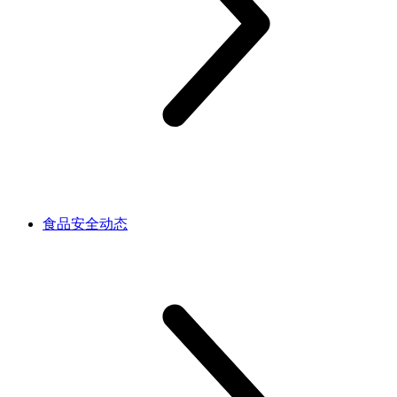
食品安全动态