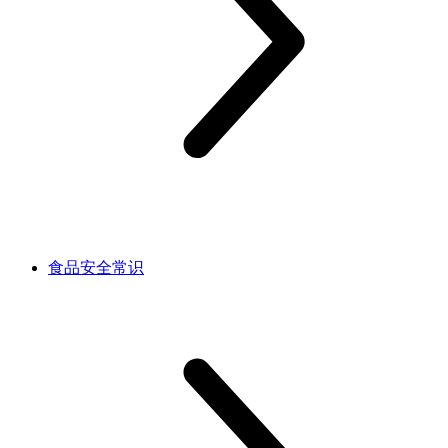
食品安全常识