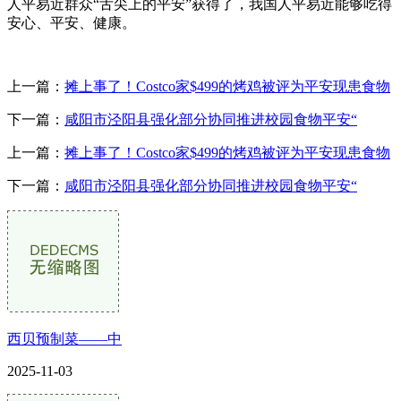
人平易近群众“舌尖上的平安”获得了，我国人平易近能够吃得
安心、平安、健康。
上一篇：
摊上事了！Costco家$499的烤鸡被评为平安现患食物
下一篇：
咸阳市泾阳县强化部分协同推进校园食物平安“
上一篇：
摊上事了！Costco家$499的烤鸡被评为平安现患食物
下一篇：
咸阳市泾阳县强化部分协同推进校园食物平安“
西贝预制菜——中
2025-11-03