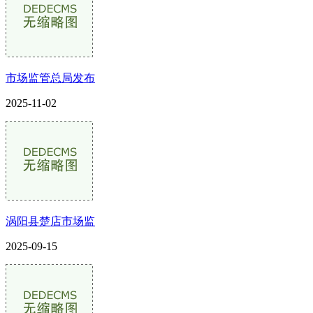
市场监管总局发布
2025-11-02
涡阳县楚店市场监
2025-09-15