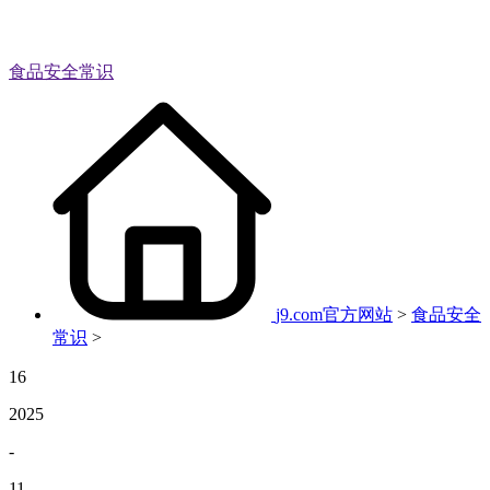
食品安全常识
j9.com官方网站
>
食品安全
常识
>
16
2025
-
11