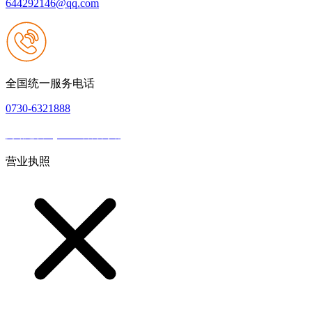
644292146@qq.com
全国统一服务电话
0730-6321888
网站建设：j9.com官方网站
|
网站地图
本网站支持IPV6
营业执照