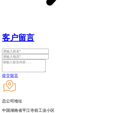
客户留言
提交留言
总公司地址
中国湖南省平江寺前工业小区