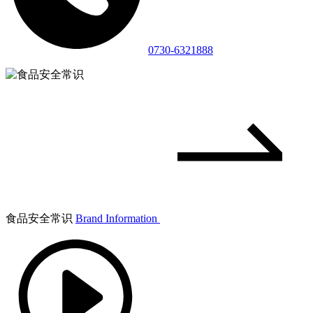
0730-6321888
食品安全常识
Brand Information