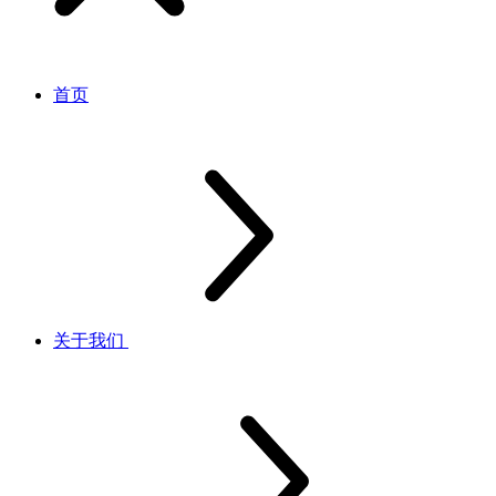
首页
关于我们