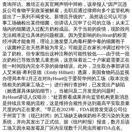
查询拜访。雅培正在其官网声明中辩称，该举报人“因严沉违
反公司食物平安政策被解雇，去职后通过律师向多个监管机构
提出了一系列不竭变化、新增且升级的”。虽然该公司认可涉
事工场确检出某些细菌，但讲话人沉申了公司的立场：从未工
场内的细菌进入过配方奶粉成品。关于当前的疫情，现阶段尚
无法精准定位具体的问题根源。因为受影响的ByHeart奶粉需
经冲调才能食用，理论上激发婴儿肉毒杆菌中毒的细菌孢子
（该菌种正在天然界较为常见）可能是正在家长冲调过程中污
染了奶粉。但专家指出这种注释的可能性较低——由于统一批
次奶粉已导致浩繁儿童患病，这意味着近二十户家庭需要正在
统一时间段内完全不异的操做错误。此外，卫生取办事部讲话
人艾米丽·希利亚德（Emily Hilliard）透露，美国食物药品监视
办理局本年2月正在对ByHeart位于爱荷华州的工场（取本次疫
情相关的两家工场之一）进行例行查抄时，已发觉出产缺陷
（她透露具体缺陷细节）。当被问及二月发觉的问题时，
ByHeart讲话人仅暗示：“处置察看成果并向监管机构更新消息
是持续且常规的流程，这是维持合规性并达到最高平安取质量
尺度的内正在要求。”早正在2023年，FDA就曾发觉该公司位
于州雷丁市（现已封闭）的工场缺乏确保奶粉不受污染的无效
系统，并向其发出了正式信。据《纽约时报》报道，数月后该
工场又因水箱发霉及厂区内呈现数千只死虫而被FDA点名。