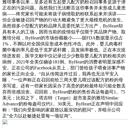
雅培事务以来，至多还有五起婴儿配方奶粉召回事务是源于潜
正在的污染问题。虽然我们无法断言这些事务并未形成儿童患
病——终究家长可能未将孩子病情取奶粉联系起来并演讲——
但企业敏捷召回产物的行动大概避免了更大规模危机的发生。
虽然很多小型配方奶粉品牌凡是委托第三方出产，ByHeart却
具有本人的工场，因而当前的疫情似乎仅限于其品牌产物。取
雅培分歧，ByHeart的市场份额极小——据FDA数据显示仅占
1%，不脚以对全国供应形成本色性冲击。此外，婴儿肉毒杆
菌中毒的率凡是低于克罗诺杆菌，且发病率极低。正在本次疫
情迸发前，医学文献中仅记录过少少数取婴儿配方奶粉相关的
病例，2021年全美仅确诊181例。ByHeart的消费者明显深感不
安。正在公司的Facebook从页上，部门曾给孩子喂食涉事产物
的家长正向企业。“自从传闻这件过后，我再也无法平安入
睡，”一位声称正在召回前给三周大婴儿喂过该配方奶粉的母
亲写道。还有一些家长因采办了高贵的奶粉最终却只能全数丢
弃而倍感沮丧。召回前，ByHeart奶粉的售价高达每盎司1。75
美元；比拟之下，塔吉特（Target）超市发卖的雅培Similac
Advance奶粉每盎司仅约1。30美元。ByHeart正在声明中回应
称：“我们向受影响的家庭致以最深切的慰问”，并暗示公司
正“全力以赴敏捷处置每一项征询”。