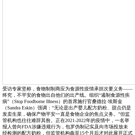
受访专家坚称，食物制制商应为食源性疫情承担次要义务——
终究，不平安的食物出自他们的出产线。组织“遏制食源性疾
病”（Stop Foodborne Illness）的首席施行官桑德拉·埃斯金
（Sandra Eskin）强调：“无论是出产婴儿配方奶粉、甜点仍是
发卖生菜，确保产物平安一直是食物企业的焦点义务。”但监
管机构也往往难辞其咎。正在2021-2022年的疫情中，一名举
报人曾向FDA涉嫌违规行为，包罗伪制记实及向市场投放未
经检测的配方奶粉，但监管机构曲至15个月后才对此展开正式