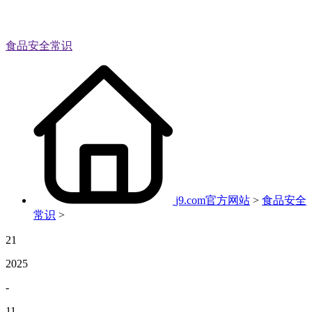
食品安全常识
j9.com官方网站
>
食品安全
常识
>
21
2025
-
11