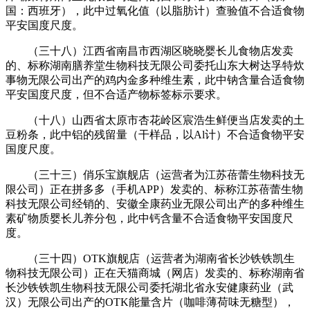
国：西班牙），此中过氧化值（以脂肪计）查验值不合适食物
平安国度尺度。
（三十八）江西省南昌市西湖区晓晓婴长儿食物店发卖
的、标称湖南膳养堂生物科技无限公司委托山东大树达孚特炊
事物无限公司出产的鸡内金多种维生素，此中钠含量合适食物
平安国度尺度，但不合适产物标签标示要求。
（十八）山西省太原市杏花岭区宸浩生鲜便当店发卖的土
豆粉条，此中铝的残留量（干样品，以Al计）不合适食物平安
国度尺度。
（三十三）俏乐宝旗舰店（运营者为江苏蓓蕾生物科技无
限公司）正在拼多多（手机APP）发卖的、标称江苏蓓蕾生物
科技无限公司经销的、安徽全康药业无限公司出产的多种维生
素矿物质婴长儿养分包，此中钙含量不合适食物平安国度尺
度。
（三十四）OTK旗舰店（运营者为湖南省长沙铁铁凯生
物科技无限公司）正在天猫商城（网店）发卖的、标称湖南省
长沙铁铁凯生物科技无限公司委托湖北省永安健康药业（武
汉）无限公司出产的OTK能量含片（咖啡薄荷味无糖型），