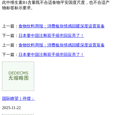
此中维生素B1含量既不合适食物平安国度尺度，也不合适产
物标签标示要求。
上一篇：
食物饮料周报：消费板块情感回暖深度设置装备
下一篇：
日本要中国注释双手插兜回应亮了！
上一篇：
食物饮料周报：消费板块情感回暖深度设置装备
下一篇：
日本要中国注释双手插兜回应亮了！
国际瞭望｜停摆：
2025-11-22