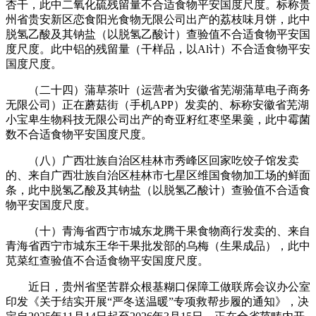
杏干，此中二氧化硫残留量不合适食物平安国度尺度。标称贵
州省贵安新区恋食阳光食物无限公司出产的荔枝味月饼，此中
脱氢乙酸及其钠盐（以脱氢乙酸计）查验值不合适食物平安国
度尺度。此中铝的残留量（干样品，以Al计）不合适食物平安
国度尺度。
（二十四）蒲草茶叶（运营者为安徽省芜湖蒲草电子商务
无限公司）正在蘑菇街（手机APP）发卖的、标称安徽省芜湖
小宝卑生物科技无限公司出产的奇亚籽红枣坚果羹，此中霉菌
数不合适食物平安国度尺度。
（八）广西壮族自治区桂林市秀峰区回家吃饺子馆发卖
的、来自广西壮族自治区桂林市七星区维国食物加工场的鲜面
条，此中脱氢乙酸及其钠盐（以脱氢乙酸计）查验值不合适食
物平安国度尺度。
（十）青海省西宁市城东龙腾干果食物商行发卖的、来自
青海省西宁市城东王华干果批发部的乌梅（生果成品），此中
苋菜红查验值不合适食物平安国度尺度。
近日，贵州省坚苦群众根基糊口保障工做联席会议办公室
印发《关于结实开展“严冬送温暖”专项救帮步履的通知》，决