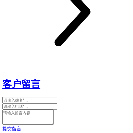
客户留言
提交留言