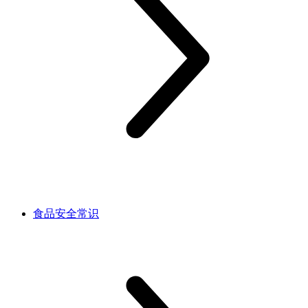
食品安全常识