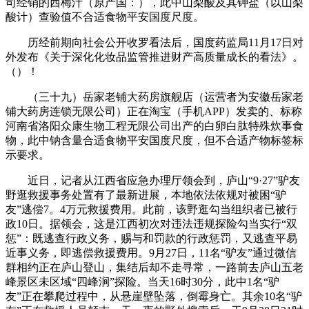
司经销的西梅汁（原产国：），此中山梨酸及其钾盐（以山梨
酸计）查验值不合适食物平安国度尺度。
历经前期向社会公开收罗看法后，国度药监局11月17日对
外发布《关于深化化妆品监管推进财产高质量成长的看法》。
（）！
（三十九）岳家老铺大药房旗舰店（运营者为安徽岳家老
铺大药房连锁无限公司）正在淘宝（手机APP）发卖的、标称
河南省洛阳众康生物工程无限公司出产的白卵白肽特殊炊事食
物，此中钠含量合适食物平安国度尺度，但不合适产物标签标
示要求。
近日，记者从江西省应急办理厅领会到，庐山“9·27”驴友
野逛救援事务处置有了最新进展，本地依法依规对被困“驴
友”逃偿7。4万元救援费用。此前，该野逛勾当组织者已被行
政10日。据领会，这是江西初次对违法违规探险勾当实行“双
惩”：既逃查行政义务，赐与和罚款的行政惩罚，又逃查平易
近事义务，即逃偿救援费用。9月27日，11名“驴友”通过微信
群相约正在庐山登山，集结后却不走寻常，一路前去庐山五老
峰景区未区域“四峰涧”探险。当天16时30分，此中1名“驴
友”正在攀爬过程中，从悬崖壁坠落，倒霉身亡。其余10名“驴