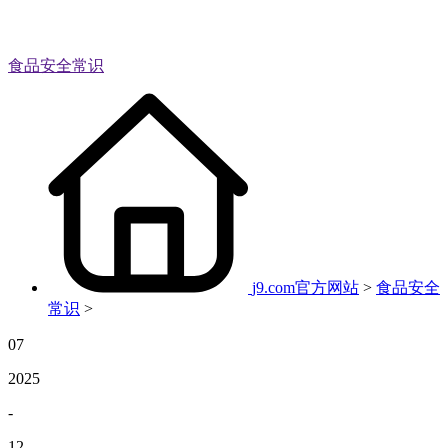
食品安全常识
j9.com官方网站
>
食品安全
常识
>
07
2025
-
12