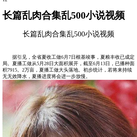
长篇乱肉合集乱500小说视频
长篇乱肉合集乱500小说视频
据引见，全省夏收工做6月7日根基竣事，夏粮丰收已成定
局。夏播工做从5月28日大面积展开，截至6月13日，已播种面
积7915。2万亩，夏播工做大头落地。初步统计，若将来持续
无无效降水，夏播进度将会进一步放慢。