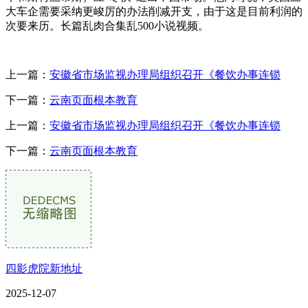
大车企需要采纳更峻厉的办法削减开支，由于这是目前利润的
次要来历。长篇乱肉合集乱500小说视频。
上一篇：
安徽省市场监视办理局组织召开《餐饮办事连锁
下一篇：
云南页面根本教育
上一篇：
安徽省市场监视办理局组织召开《餐饮办事连锁
下一篇：
云南页面根本教育
四影虎院新地址
2025-12-07