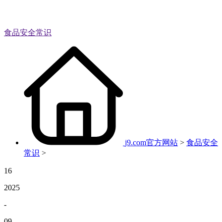
食品安全常识
j9.com官方网站
>
食品安全
常识
>
16
2025
-
09