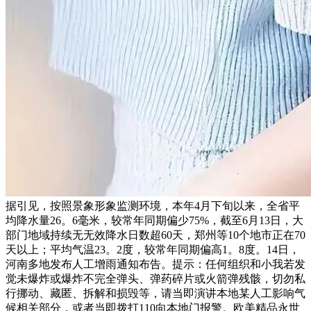
据引见，按照景象形象监测环境，本年4月下旬以来，全省平
均降水量26。6毫米，较常年同期偏少75%，截至6月13日，大
部门地域持续无无效降水日数超60天，郑州等10个地市正在70
天以上；平均气温23。2度，较常年同期偏高1。8度。14日，
河南多地发布人工增雨通知布告。提示：任何组织和小我若发
觉未爆炸或爆炸不完全弹头、弹药碎片或火箭弹残骸，切勿私
行挪动、藏匿、拆解和损毁等，请当即演讲本地某人工影响气
候相关部分，或者当即拨打110向本地门报警。欧美精品永世