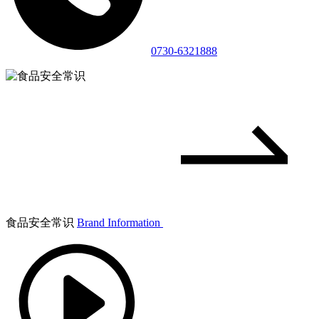
0730-6321888
食品安全常识
Brand Information