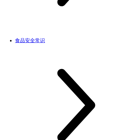
食品安全常识