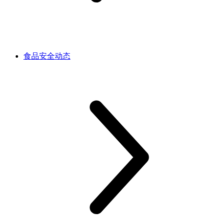
食品安全动态