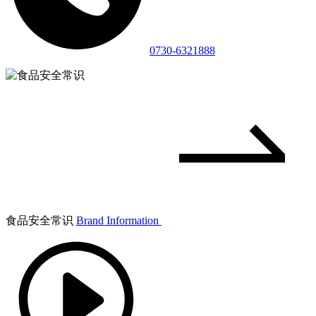
0730-6321888
食品安全常识
Brand Information