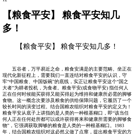
【粮食平安】 粮食平安知几
多！
【粮食平安】 粮食平安知几多！
五谷者，万平易近之命，粮食安满是的主要范畴。坐正在
现代化新征程上，需要我们一直连结对粮食平安的认识，守
牢“中国粮食、中国饭碗”的底线，实正让粮食平安这个“国之
大者”为耕者投机，为食者。粮食平安(或食物平安) 指任何人
正在任何时候能买获得又能买得起为维持和健康所必需的脚够
食物。这一概念次要涉及粮食的供给保障问题，它履历了一个
较长时间的演变过程。结合国粮农组织对粮食平安的定义为！
粮食平安从底子上讲指的是人类的一种根基糊口，即“该当任
何人正在任何处所都可以或许获得将来和健康所需要的脚够食
物”，它强调获取脚够的粮食是人类的一种根基糊口。1983
年，结合国粮农组织对这必然义做了点窜，提出粮食平安的方