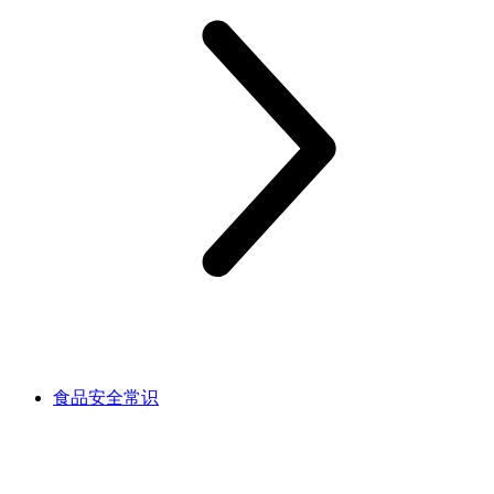
食品安全常识