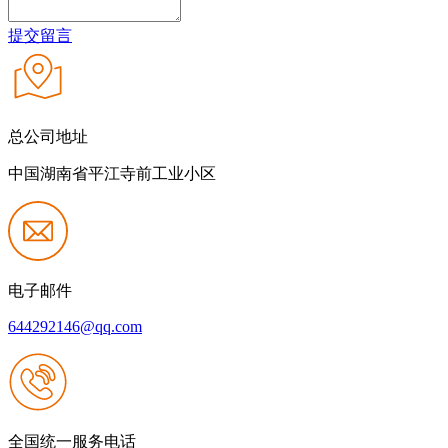
提交留言
总公司地址
中国湖南省平江寺前工业小区
电子邮件
644292146@qq.com
全国统一服务电话