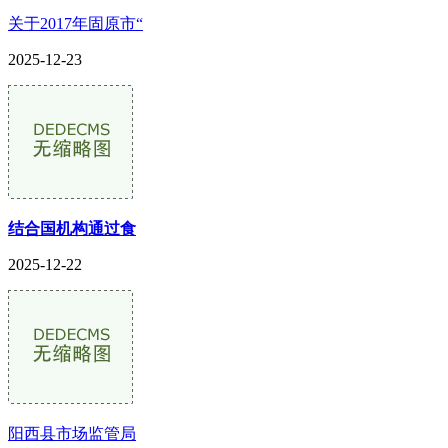
关于2017年固原市“
2025-12-23
结合国机构通过食
2025-12-22
阳西县市场监管局