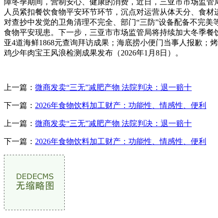
障冬季期间，营制安心、健康的消费，近日，三亚市市场监管
人员紧扣餐饮食物平安环节环节，沉点对运营从体天分、食材
对查抄中发觉的卫角清理不完全、部门“三防”设备配备不完
食物平安现患。下一步，三亚市市场监管局将持续加大冬季餐
亚4道海鲜1868元查询拜访成果；海底捞小便门当事人报歉；烤
鸡少年肉宝王风浪检测成果发布（2026年1月8日）。
上一篇：
微商发卖“三无”减肥产物 法院判决：退一赔十
下一篇：
2026年食物饮料加工财产：功能性、情感性、便利
上一篇：
微商发卖“三无”减肥产物 法院判决：退一赔十
下一篇：
2026年食物饮料加工财产：功能性、情感性、便利