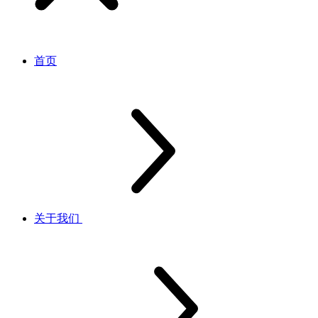
首页
关于我们