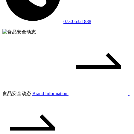
0730-6321888
食品安全动态
Brand Information