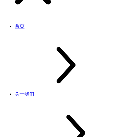
首页
关于我们