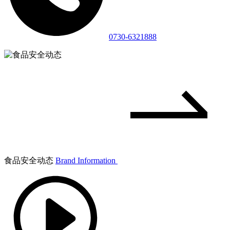
0730-6321888
食品安全动态
Brand Information