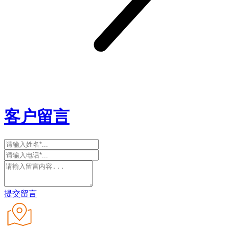
客户留言
提交留言