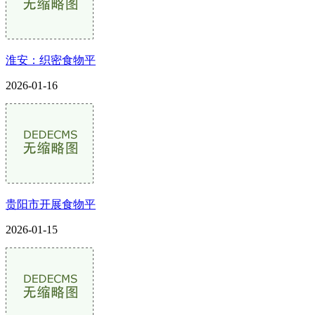
淮安：织密食物平
2026-01-16
贵阳市开展食物平
2026-01-15