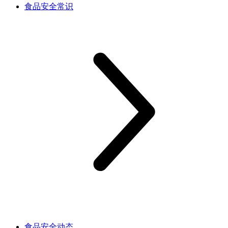
食品安全常识
食品安全动态