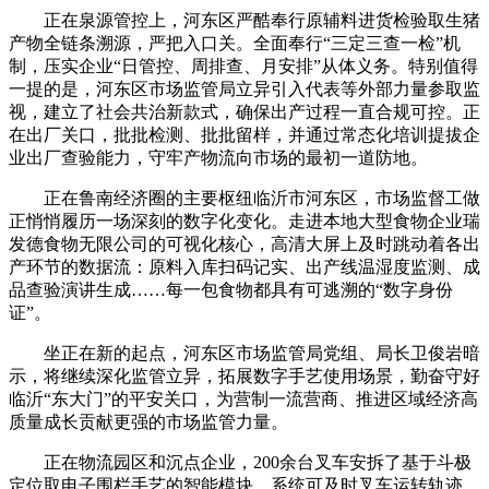
正在泉源管控上，河东区严酷奉行原辅料进货检验取生猪
产物全链条溯源，严把入口关。全面奉行“三定三查一检”机
制，压实企业“日管控、周排查、月安排”从体义务。特别值得
一提的是，河东区市场监管局立异引入代表等外部力量参取监
视，建立了社会共治新款式，确保出产过程一直合规可控。正
在出厂关口，批批检测、批批留样，并通过常态化培训提拔企
业出厂查验能力，守牢产物流向市场的最初一道防地。
正在鲁南经济圈的主要枢纽临沂市河东区，市场监督工做
正悄悄履历一场深刻的数字化变化。走进本地大型食物企业瑞
发德食物无限公司的可视化核心，高清大屏上及时跳动着各出
产环节的数据流：原料入库扫码记实、出产线温湿度监测、成
品查验演讲生成……每一包食物都具有可逃溯的“数字身份
证”。
坐正在新的起点，河东区市场监管局党组、局长卫俊岩暗
示，将继续深化监管立异，拓展数字手艺使用场景，勤奋守好
临沂“东大门”的平安关口，为营制一流营商、推进区域经济高
质量成长贡献更强的市场监管力量。
正在物流园区和沉点企业，200余台叉车安拆了基于斗极
定位取电子围栏手艺的智能模块。系统可及时叉车运转轨迹，