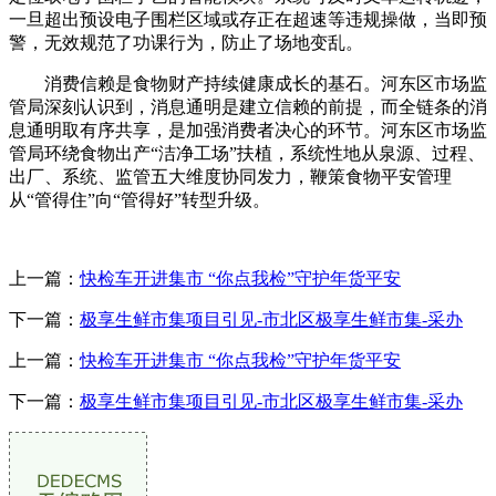
一旦超出预设电子围栏区域或存正在超速等违规操做，当即预
警，无效规范了功课行为，防止了场地变乱。
消费信赖是食物财产持续健康成长的基石。河东区市场监
管局深刻认识到，消息通明是建立信赖的前提，而全链条的消
息通明取有序共享，是加强消费者决心的环节。河东区市场监
管局环绕食物出产“洁净工场”扶植，系统性地从泉源、过程、
出厂、系统、监管五大维度协同发力，鞭策食物平安管理
从“管得住”向“管得好”转型升级。
上一篇：
快检车开进集市 “你点我检”守护年货平安
下一篇：
极享生鲜市集项目引见-市北区极享生鲜市集-采办
上一篇：
快检车开进集市 “你点我检”守护年货平安
下一篇：
极享生鲜市集项目引见-市北区极享生鲜市集-采办