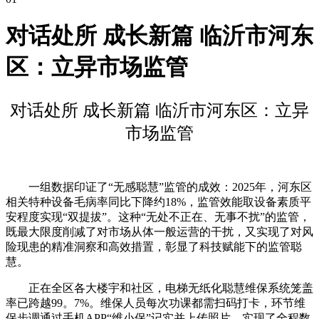
对话处所 成长新篇 临沂市河东
区：立异市场监管
对话处所 成长新篇 临沂市河东区：立异
市场监管
一组数据印证了“无感聪慧”监管的成效：2025年，河东区
相关特种设备毛病率同比下降约18%，监管效能取设备素质平
安程度实现“双提拔”。这种“无处不正在、无事不扰”的监管，
既最大限度削减了对市场从体一般运营的干扰，又实现了对风
险现患的精准洞察和高效措置，彰显了科技赋能下的监管聪
慧。
正在全区各大楼宇和社区，电梯无纸化聪慧维保系统笼盖
率已跨越99。7%。维保人员每次功课都需扫码打卡，环节维
保步调通过手机APP“维小保”记实并上传照片，实现了全程数