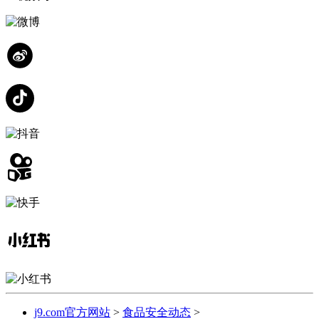
j9.com官方网站
>
食品安全动态
>