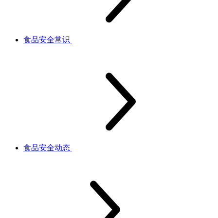
食品安全常识
食品安全动态