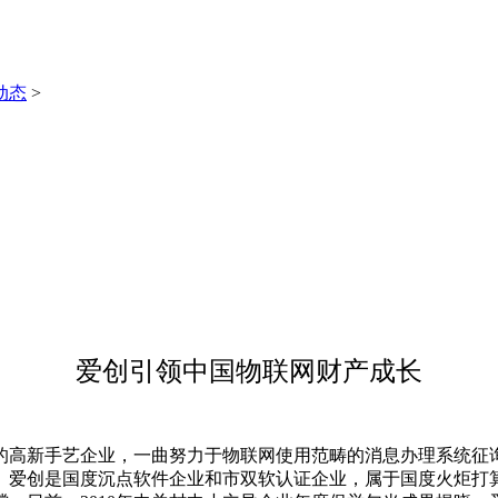
动态
>
爱创引领中国物联网财产成长
高新手艺企业，一曲努力于物联网使用范畴的消息办理系统征询
用。爱创是国度沉点软件企业和市双软认证企业，属于国度火炬打算