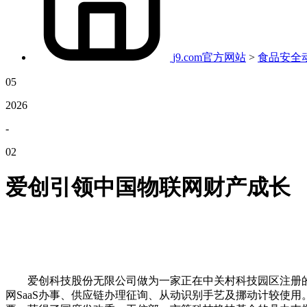
j9.com官方网站
>
食品安全
05
2026
-
02
爱创引领中国物联网财产成长
爱创科技股份无限公司做为一家正在中关村科技园区注册的
网SaaS办事、供应链办理征询、从动识别手艺及挪动计较使