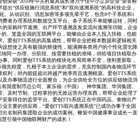
创荣获“2010年中关村最具成长潜力十佳中小立异企业”荣誉称
出“供应链施行消息系统”和“双向逃溯系统”的高科技企业，
动化、从动识别、消息加密等多项先辈手艺，包含8个子系统和1
消费者办理系统和数据交互平台。各子系统不单能够运转，同时
大的采购环节逃溯、出产环节逃溯及发卖流向逃溯等功能，企业
一的、笼盖全国的互联网平台，能够由企业本人投入扶植，也能
。爱创TTS系统的高集成性，帮帮企业把根本数据和逻辑相关
构设想使之具有极强的矫捷性，能满脚各类用户的个性化需乞降
采纳同一办理、分阶段、按需要扶植的准绳，供给项目扶植取办
事。同时爱创TTS系统的模块化布局简单不变，便利更新取，
际领先程度，扎根于本土企业的需求，充实控制国内各物流环节
权利，对内能提超出跨越产效率而且逃溯根源。爱创TTS系统
以及办事物流进行全面整合，为企业供给全方位的供应链物流消
具有国度制币总公司、家乐福（中国）、神华集团、华润集团、
管、及时节制、过程掌控的无效运营办理东西，帮帮企业处理了
安靠得住的监管平台。爱创TTS系统正在中国药品、食物出产
主要的供应商，“爱创TTS双向逃溯系统”已成功办事于全国
大型出名制药集团取企业的成功案例。鞭策中国健康事业成长一直
聪慧引领中国物联网财产的成长！