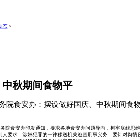
动态
>
、中秋期间食物平
务院食安办：摆设做好国庆、中秋期间食
务院食安办印发通知，要求各地食安办问题导向，树牢底线思维
到人要求，涉嫌犯罪的一律移送机关逃查刑事义务；要针对舆情