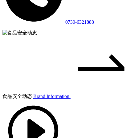
0730-6321888
食品安全动态
Brand Information