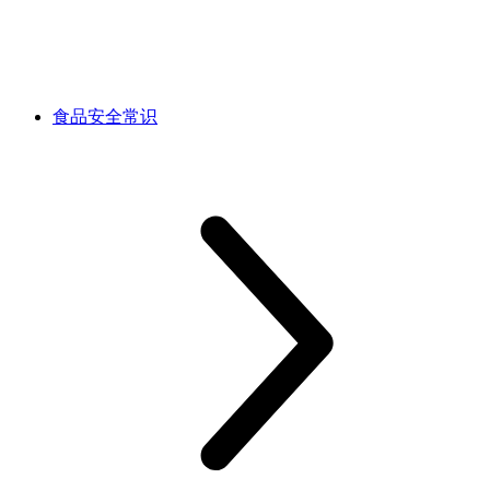
食品安全常识