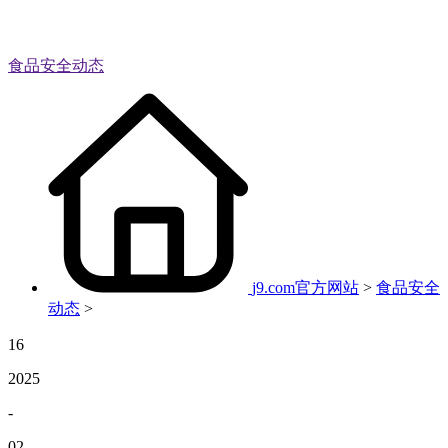
食品安全动态
j9.com官方网站
>
食品安全
动态
>
16
2025
-
02