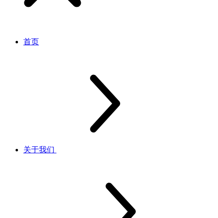
首页
关于我们