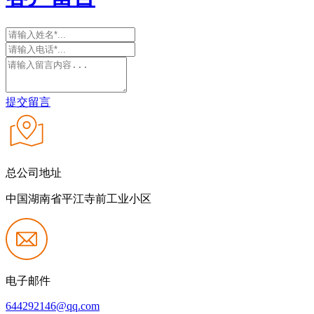
提交留言
总公司地址
中国湖南省平江寺前工业小区
电子邮件
644292146@qq.com