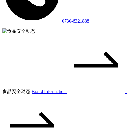
0730-6321888
食品安全动态
Brand Information