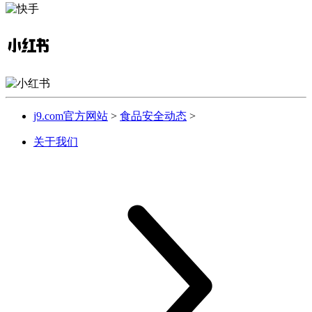
j9.com官方网站
>
食品安全动态
>
关于我们