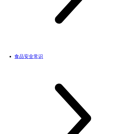
食品安全常识