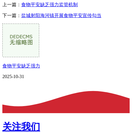
上一篇：
食物平安缺乏强力监管机制
下一篇：
盐城射阳海河镇开展食物平安宣传勾当
食物平安缺乏强力
2025-10-31
关注我们