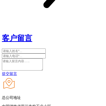
客户留言
提交留言
总公司地址