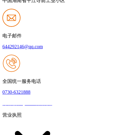
中国湖南省平江寺前工业小区
电子邮件
644292146@qq.com
全国统一服务电话
0730-6321888
网站建设：j9.com官方网站
|
网站地图
本网站支持IPV6
营业执照