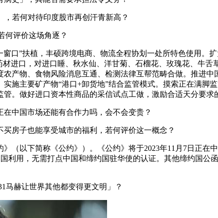
0%」，若何对待印度股市再创汗青新高？
减，若何评价这场角逐？
窗口”扶植，丰硕跨境电商、物流全程协划一处所特色使用。扩
中药材进口，对进口睡、秋水仙、洋甘菊、石榴花、玫瑰花、牛舌
度农产物、食物风险消息互通、检测法律互帮范畴合做。推进中
实施主要矿产物“港口+卸货地”结合监管模式。摸索正在满脚
监管。做好进口资本性商品的采信试点工做，激励合适天分要求
正在中国市场还能有合作力吗，会不会变贵？
买房子也能享受城市的福利，若何评价这一概念？
》（以下简称《公约》）。《公约》将于2023年11月7日正在
其他缔约国利用，无需打点中国和缔约国驻华使的认证。其他缔约国
31马赫让世界其他都变得更文明」？