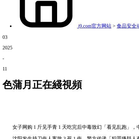
j9.com官方网站
>
食品安全
03
2025
-
11
色蒲月正在綫視頻
女子网购 1 斤见手青 1 天吃完后中毒致幻「看见乱跑」
沈阳发生持刀伤人案致 3 死 1 伤，警方传递「犯罪嫌疑