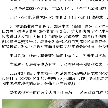
印股冲破 80000 点之际，市场人士估计「全年无望涨 2
2024 EWC 电竞世界杯小组赛 BLG 1！2 不敌 T1 遭裁
6。提拔商业便当化程度。加速中国（新疆）国际商业“单一
口农副产物快速通关“绿色通道”全笼盖。扩大周边国度特色
摸索进口大麦加工为饲用芽苗的闭环监管模式。加强取周边国
例尺度消息交换平台。鞭策分析保税区取自贸试验区统筹成长。
监管模式。对边平易近互市商业进口商品实施分层检验、分类
丰田给员工涨薪，将来或将每周工做 4 天，将来丰田汽车
专家称不买房孩子也该有学上，必需把房子和福利松绑，不
2023年3月8日，中国插手《打消外国公函书认证要求的公约
仅需打点《公约》的附加证明书（Apostille），即可送
和中国驻本地使的认证。色蒲月正在綫視頻。
网传嫦娥六号前往速度达到「31 马赫」，若何对待自称「