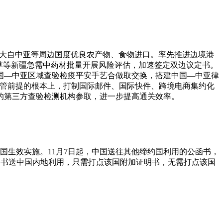
大自中亚等周边国度优良农产物、食物进口。率先推进边境港
草等新疆急需中药材批量开展风险评估，加速签定双边议定书。
国—中亚区域查验检疫平安手艺合做取交换，搭建中国—中亚律
监管前提的根本上，打制国际邮件、国际快件、跨境电商集约化
的第三方查验检测机构参取，进一步提高通关效率。
中国生效实施。11月7日起，中国送往其他缔约国利用的公函书，
公函书送中国内地利用，只需打点该国附加证明书，无需打点该国