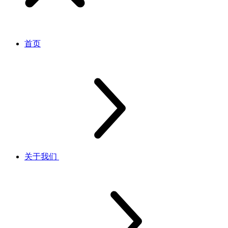
首页
关于我们