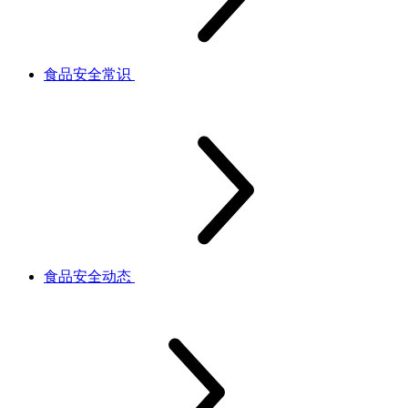
食品安全常识
食品安全动态