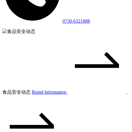
0730-6321888
食品安全动态
Brand Information