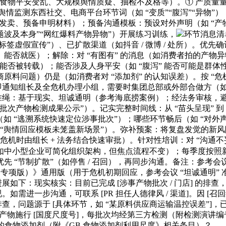
物平安变乱、大规模舆情质疑、抽检不及格等）。① 产质量量本身
情监测东西社交、电商平台环节词（如 “变质”“腹泻”“异物”）
停发卖、预备申明材料）；预备沟通模板：预设对外声明（如 “产物
业问题波及本身”“网红爆料产物异物”）开展练习训练，
环节消息清
”“标签虚假宣传”）、已扩散渠道（如抖音 / 微博 / 处所）。
能否就医）；解除：对 “有图有” 的消息（如消费者拍的产物异
否被转载）；能否涉及人身平安（如 “腹泻” 能否可能是群体
料问题）仍是（如消费者对 “添加剂” 的认知误差）。按 “危
当即通知组长及全危机办理小组，需要时集团总部或外部合做方（
准绳：基于现实、坦诚通明（参考海底捞案例）；经法务审核，避
次产物检测成果公示”）。记实完整时间线：从 “苗头呈现” 到 “完
（如 “逃溯系统快速定位涉事批次”）；哪些环节畅后（如 “对外
如 “舆情回应模板未笼盖新场景”）。弥补预案：将复盘发觉的新风
危机时由组长 + 法务结合快速审批）。针对性培训：对 “沟通不妥”
中小型企业可简化组织架构，但焦点流程不变）；每季度按照新风
优先 “节制扩散”（如停售 / 召回），再同步沟通。备注：参考会议 
 专项版）》通用版（用于危机初期回应，参考会议 “坦诚通明” 准绳）
如下：现实核实：目前已完成 [涉事产物批次 / 门店] 的排查，
如需进一步沟通，可联系 [PR 担任人德律风 / 渠道]。因 [
，问题源于 [具体环节，如 “某原料供应商运输温控误差”]，
 产物施行 [国度尺度号]，每批次均经第三方检测（附检测演讲
利用的食物添加剂（附《GB 食物添加剂利用尺度》相关条目）？。