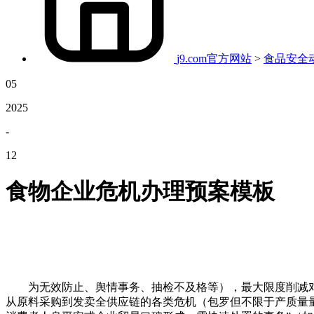
j9.com官方网站
>
食品安全
05
2025
-
12
食物企业危机办理预案模板
为无效防止、舆情事务、抽检不及格等），最大限度削减对
从原料采购到发卖全供应链的各类危机（包罗但不限于产质量