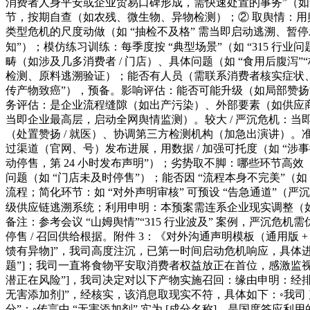
消费者人身平安或企业贸易口碑形成，需快速处置的事务”（如食
节，按期自查（如农残、微生物、异物检测）；② 取舆情：用舆
类型危机的尺度动做（如 “抽检不及格” 需当即启动逃溯、暂
知”）；模仿练习训练：每季度按 “典型场景”（如 “315 行
畴（如涉及几多消费者 / 门店）、具体问题（如 “食用后腹泻
检测、原料逃溯验证）；能否有人员（需联系消费者核实症状、
传产物致癌”），预备。影响评估：能否可能升级（如局部赞扬能
务评估：是企业流程缝隙（如出产污染）、外部要素（如供应商原
当即企业最高层，启动全网舆情监测）。较大 / 严沉危机：
（处置赞扬 / 就医）、协调第三方检测机构（加急出演讲）。
过渠道（官网、号）发布进展，用数据 / 加强可托度（如 “涉事批
动停售，第 24 小时发布声明”）；劣势取不脚：哪些环节高效
问题（如 “门店未及时停售”）；能否因 “流程本身不完美”（
流程；简化环节：如 “对外声明审核” 可预设 “告急通道”（严沉
级供应链逃溯系统；利用申明：本预案需连系企业现实调整（如
备注：参考会议 “山姆舆情”“315 行业波及” 案例，严沉危机需
停售 / 召回供给根据。附件 3：《对外沟通声明模板（通用版 +
馈有异物]”，我司高度注沉，已第一时间启动危机响应，具体进展
题”]；我司一直将食物平安取消费者权益放正在首位，感激监视。
潜正在风险”]，我司决定对以下产物实施召回：缘由申明：经排查
无害添加剂]”，经核实，该消息取现实不符，具体如下：◦我司
分”；◦传言中 “无害添加剂” 实为 [成分名称]，是国度答应