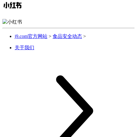
j9.com官方网站
>
食品安全动态
>
关于我们