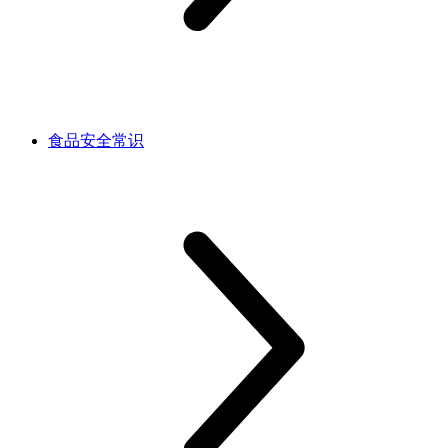
食品安全常识