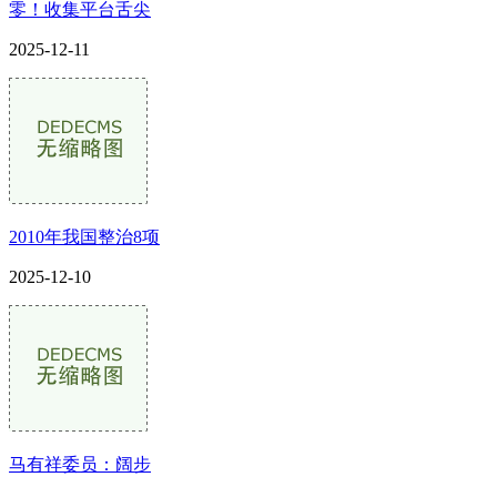
零！收集平台舌尖
2025-12-11
2010年我国整治8项
2025-12-10
马有祥委员：阔步