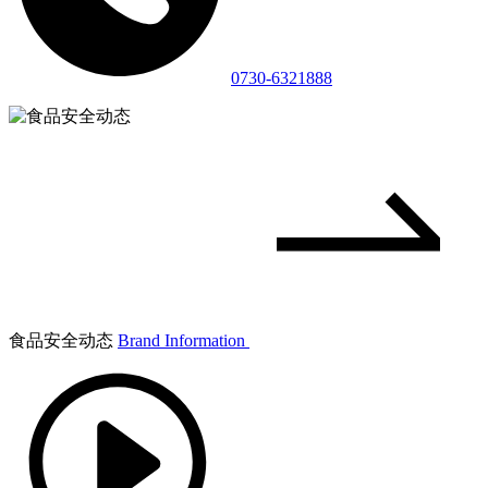
0730-6321888
食品安全动态
Brand Information