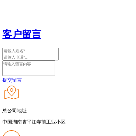
客户留言
提交留言
总公司地址
中国湖南省平江寺前工业小区