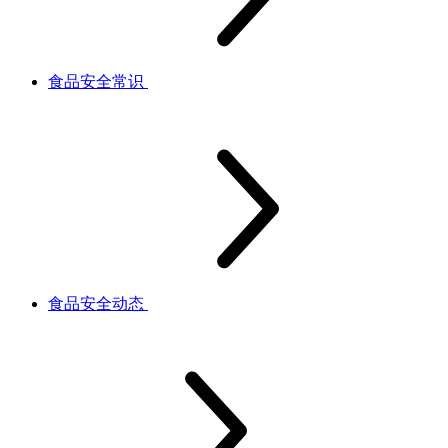
食品安全常识
食品安全动态