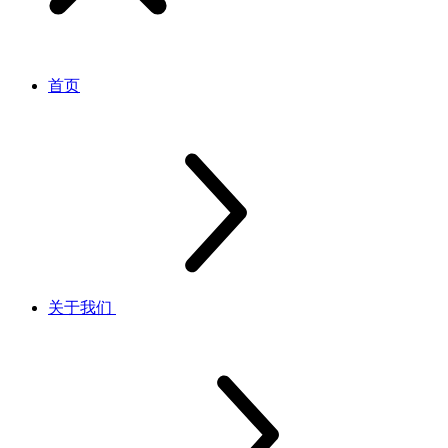
首页
关于我们