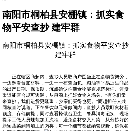
南阳市桐柏县安棚镇：抓实食
物平安查抄 建牢群
南阳市桐柏县安棚镇：抓实食物平安查抄
建牢群
正在辖区商超内，查抄人员取商户围坐正在食物货架旁，
一边翻看台账材料，一边一一核查面包、粮油等平易近生商品
的出产日期、保质期，沉点确认临期食物能否规范标识、进货
渠道能否合规可逃溯，从泉源上把好食物入场关。“有你们常
来查抄，我们进货更隆重，乡亲们买得也更。”商超担任人共
同核查时说道。正在餐饮单元操做间内，查抄人员紧盯食材新
颖度、存储前提，同时查看操做台卫生、餐具消毒记实，现场
提示工做人员规范加工流程，避免食材交叉污染，从分拣好的
新颖蔬菜到待加工的肉类，每一个细节都被纳管视野，确保餐