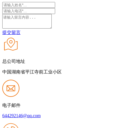
提交留言
总公司地址
中国湖南省平江寺前工业小区
电子邮件
644292146@qq.com