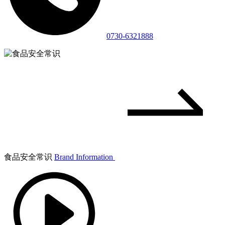
0730-6321888
食品安全常识
Brand Information