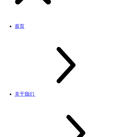
首页
关于我们