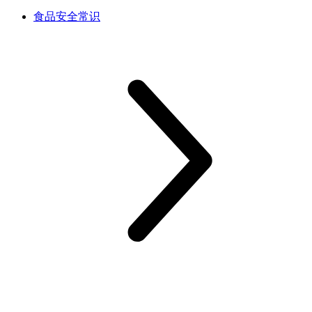
食品安全常识