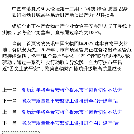
中国村落复兴50人论坛第十二期：“科技·绿色·质量·品牌
——四维驱动县域富平易近财产新质出产力”即将揭幕。
组织全市正在产食物出产企业食物平安办理人员开展线上
测验，参考企业笼盖率、查核通过率均为100%。
当前！首页食物资讯中国食物回眸2025 建牢食物平安防
地，食以安为先。2025年，市市场监管局正在食物出产监管范
畴持续深耕，恪守“四个最严”要求，“严监管”取“优办事”双轮
驱动，通过一系列结实行动取立异实践，全力守护市平易
近“舌尖上的平安”，鞭策食物财产提质升级取高质量成长。
上一篇：
夏历新年将至食安核心提示市平易近切勿不法进
下一篇：
省农产质量量平安监督工做推进会召开建牢“舌
上一篇：
夏历新年将至食安核心提示市平易近切勿不法进
下一篇：
省农产质量量平安监督工做推进会召开建牢“舌