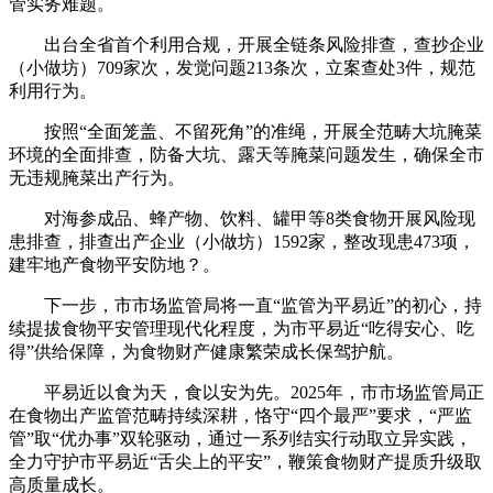
管实务难题。
出台全省首个利用合规，开展全链条风险排查，查抄企业
（小做坊）709家次，发觉问题213条次，立案查处3件，规范
利用行为。
按照“全面笼盖、不留死角”的准绳，开展全范畴大坑腌菜
环境的全面排查，防备大坑、露天等腌菜问题发生，确保全市
无违规腌菜出产行为。
对海参成品、蜂产物、饮料、罐甲等8类食物开展风险现
患排查，排查出产企业（小做坊）1592家，整改现患473项，
建牢地产食物平安防地？。
下一步，市市场监管局将一直“监管为平易近”的初心，持
续提拔食物平安管理现代化程度，为市平易近“吃得安心、吃
得”供给保障，为食物财产健康繁荣成长保驾护航。
平易近以食为天，食以安为先。2025年，市市场监管局正
在食物出产监管范畴持续深耕，恪守“四个最严”要求，“严监
管”取“优办事”双轮驱动，通过一系列结实行动取立异实践，
全力守护市平易近“舌尖上的平安”，鞭策食物财产提质升级取
高质量成长。