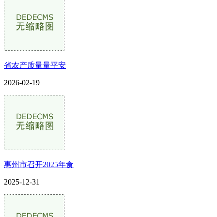
省农产质量量平安
2026-02-19
惠州市召开2025年食
2025-12-31