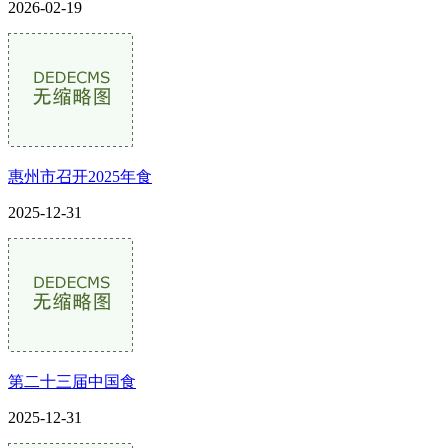
2026-02-19
惠州市召开2025年食
2025-12-31
第二十三届中国食
2025-12-31