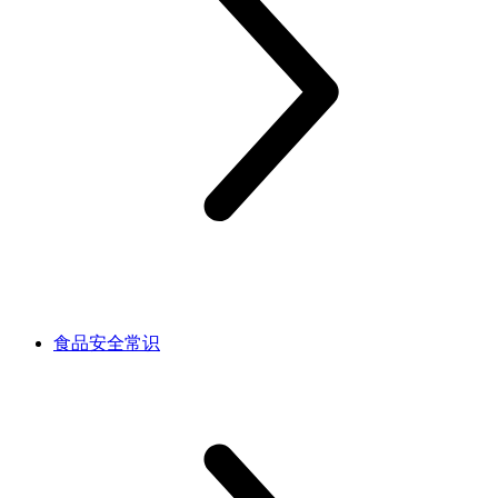
食品安全常识