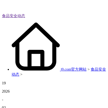
食品安全动态
j9.com官方网站
>
食品安全
动态
>
19
2026
-
02